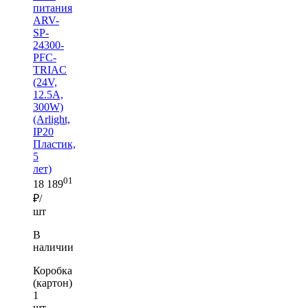
питания
ARV-
SP-
24300-
PFC-
TRIAC
(24V,
12.5A,
300W)
(Arlight,
IP20
Пластик,
5
лет)
01
18 189
₽/
шт
В
наличии
Коробка
(картон)
1
шт —