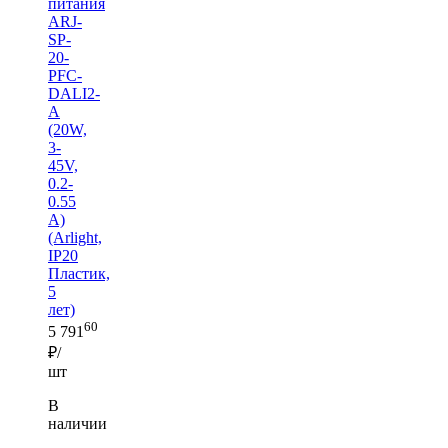
питания
ARJ-
SP-
20-
PFC-
DALI2-
A
(20W,
3-
45V,
0.2-
0.55
A)
(Arlight,
IP20
Пластик,
5
лет)
60
5 791
₽/
шт
В
наличии