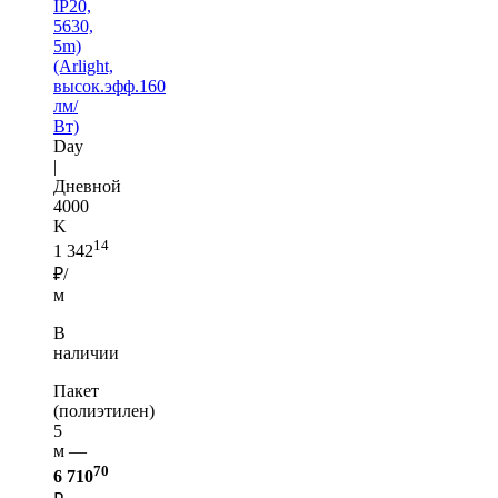
IP20,
5630,
5m)
(Arlight,
высок.эфф.160
лм/
Вт)
Day
|
Дневной
4000
K
14
1 342
₽/
м
В
наличии
Пакет
(полиэтилен)
5
м —
70
6 710