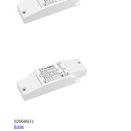
026046(1)
Блок