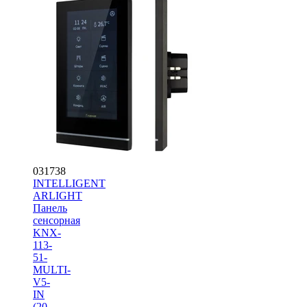
031738
INTELLIGENT
ARLIGHT
Панель
сенсорная
KNX-
113-
51-
MULTI-
V5-
IN
(20-