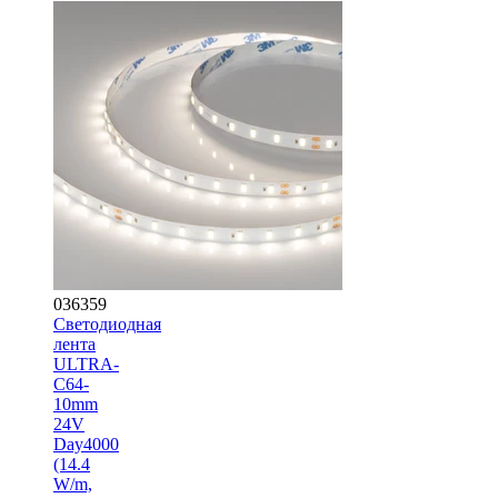
036359
Светодиодная
лента
ULTRA-
C64-
10mm
24V
Day4000
(14.4
W/m,