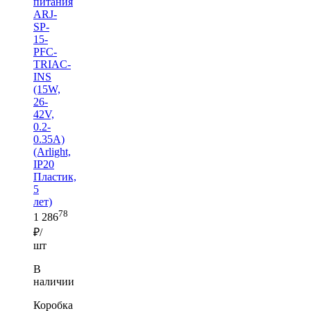
питания
ARJ-
SP-
15-
PFC-
TRIAC-
INS
(15W,
26-
42V,
0.2-
0.35A)
(Arlight,
IP20
Пластик,
5
лет)
78
1 286
₽/
шт
В
наличии
Коробка