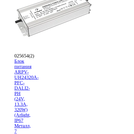
025654(2)
Блок
питания
ARPV-
UH24320A-
PFC-
DALI2-
PH
(24V,
13.3A,
320W)
(Arlight,
IP67
Металл,
7