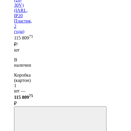
30V)
(IARL,
IP20
Пластик,
2
года)
75
115 809
₽/
шт
В
наличии
Коробка
(картон)
1
шт —
75
115 809
₽