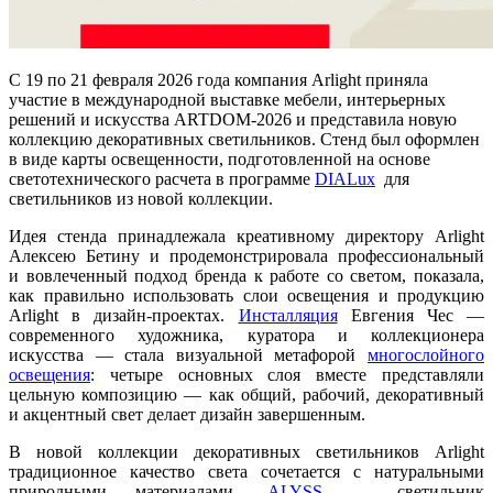
С 19 по 21 февраля 2026 года компания Arlight приняла
участие в международной выставке мебели, интерьерных
решений и искусства ARTDOM-2026 и представила новую
коллекцию декоративных светильников. Стенд был оформлен
в виде карты освещенности, подготовленной на основе
светотехнического расчета в программе
DIALux
для
светильников из новой коллекции.
Идея стенда принадлежала креативному директору Arlight
Алексею Бетину и продемонстрировала профессиональный
и вовлеченный подход бренда к работе со светом, показала,
как правильно использовать слои освещения и продукцию
Arlight в дизайн-проектах.
Инсталляция
Евгения Чес —
современного художника, куратора и коллекционера
искусства — стала визуальной метафорой
многослойного
освещения
: четыре основных слоя вместе представляли
цельную композицию — как общий, рабочий, декоративный
и акцентный свет делает дизайн завершенным.
В новой коллекции декоративных светильников Arlight
традиционное качество света сочетается с натуральными
природными материалами.
ALYSS
— светильник