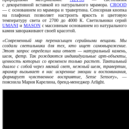
с декоративной вставкой из натурального мрамора.
CROOD
— с основанием из мрамора и травертина. Сенсорная кнопка
на плафонах позволяет настроить яркость и цветовую
температуру света от 2700 до 4000 К. Светильники серий
UMANI
и
MASON
с массивным основанием из натурального
камня завораживают своей красотой.
«Современный мир перенасыщен серийными вещами. Мы
создали светильники для тех, кто ищет самовыражение.
Этот запрос определил наш ответ — натуральный камень,
шелк, фетр. Так рождаются индивидуальные арт-объекты,
ценность которых со временем только растет. Тактильный
диалог с собой через мягкий свет, нежный шелк, травертин,
мрамор вызывает в нас искренние эмоции и воспоминания,
формирует чувственное восприятие, Sense Sensory»
, —
пояснила Мария Карелина, бренд-менеджер Arlight.