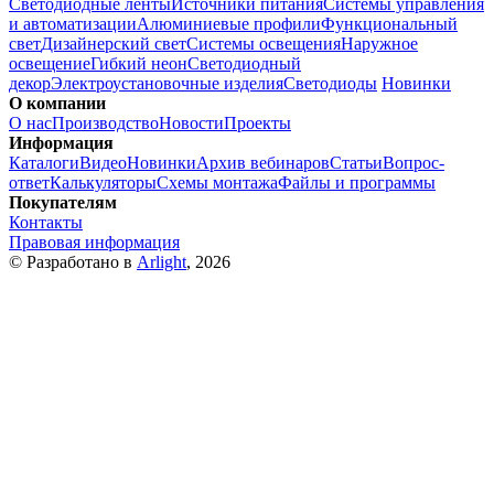
Светодиодные ленты
Источники питания
Системы управления
и автоматизации
Алюминиевые профили
Функциональный
свет
Дизайнерский свет
Системы освещения
Наружное
освещение
Гибкий неон
Светодиодный
декор
Электроустановочные изделия
Светодиоды
Новинки
О компании
О нас
Производство
Новости
Проекты
Информация
Каталоги
Видео
Новинки
Архив вебинаров
Статьи
Вопрос-
ответ
Калькуляторы
Схемы монтажа
Файлы и программы
Покупателям
Контакты
Правовая информация
© Разработано в
Arlight
, 2026