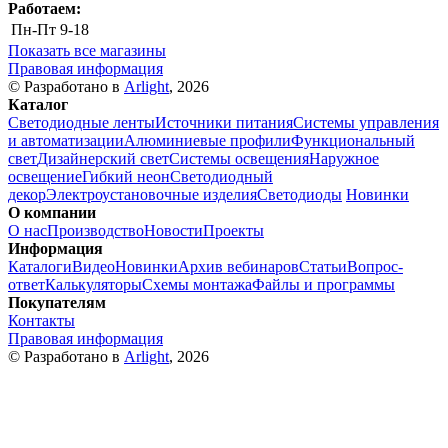
Работаем:
Пн-Пт
9-18
Показать все магазины
Правовая информация
© Разработано в
Arlight
, 2026
Каталог
Светодиодные ленты
Источники питания
Системы управления
и автоматизации
Алюминиевые профили
Функциональный
свет
Дизайнерский свет
Системы освещения
Наружное
освещение
Гибкий неон
Светодиодный
декор
Электроустановочные изделия
Светодиоды
Новинки
О компании
О нас
Производство
Новости
Проекты
Информация
Каталоги
Видео
Новинки
Архив вебинаров
Статьи
Вопрос-
ответ
Калькуляторы
Схемы монтажа
Файлы и программы
Покупателям
Контакты
Правовая информация
© Разработано в
Arlight
, 2026