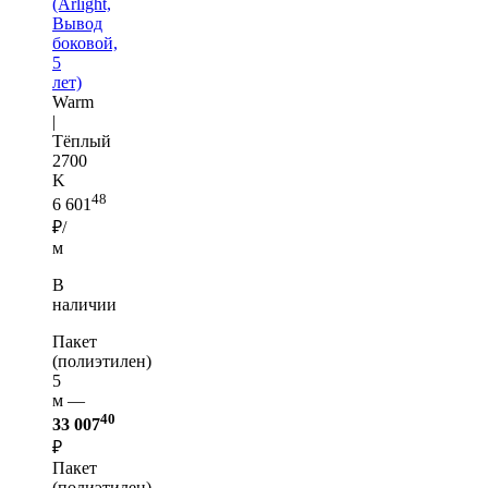
(Arlight,
Вывод
боковой,
5
лет)
Warm
|
Тёплый
2700
K
48
6 601
₽/
м
В
наличии
Пакет
(полиэтилен)
5
м —
40
33 007
₽
Пакет
(полиэтилен)