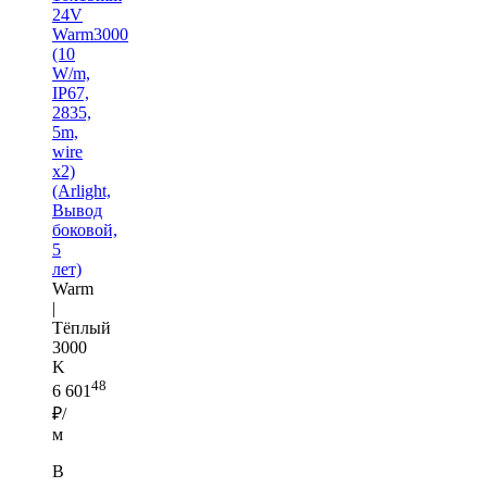
24V
Warm3000
(10
W/m,
IP67,
2835,
5m,
wire
x2)
(Arlight,
Вывод
боковой,
5
лет)
Warm
|
Тёплый
3000
K
48
6 601
₽/
м
В