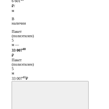
6 601
₽/
м
В
наличии
Пакет
(полиэтилен)
5
м —
40
33 007
₽
Пакет
(полиэтилен)
5
м
40
33 007
₽