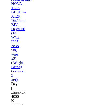
NOVA-
TOP-
BLACK-
A120-
16x15mm
24V
Day4000
(10
W/m,
IP67,
2835,
5m,
wire
x2)
(Arlight,
Вывод
боковой,
5
лет)
Day
|
Дневной
4000
K
48