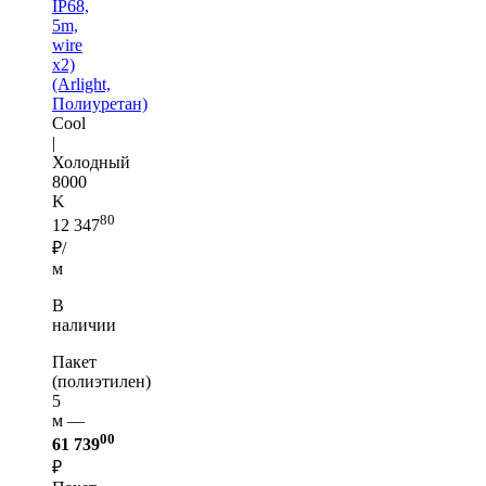
IP68,
5m,
wire
x2)
(Arlight,
Полиуретан)
Cool
|
Холодный
8000
K
80
12 347
₽/
м
В
наличии
Пакет
(полиэтилен)
5
м —
00
61 739
₽