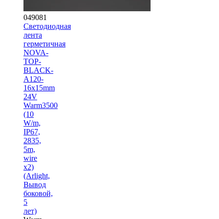
049081
Светодиодная
лента
герметичная
NOVA-
TOP-
BLACK-
A120-
16x15mm
24V
Warm3500
(10
W/m,
IP67,
2835,
5m,
wire
x2)
(Arlight,
Вывод
боковой,
5
лет)