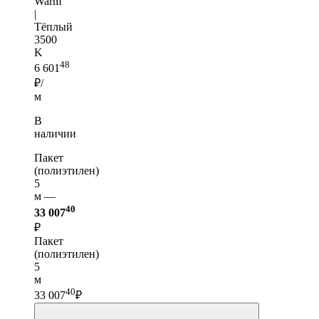
Warm
|
Тёплый
3500
K
48
6 601
₽/
м
В
наличии
Пакет
(полиэтилен)
5
м —
40
33 007
₽
Пакет
(полиэтилен)
5
м
40
33 007
₽