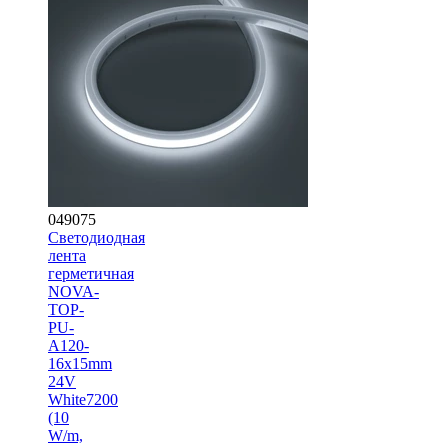
049075
Светодиодная
лента
герметичная
NOVA-
TOP-
PU-
A120-
16x15mm
24V
White7200
(10
W/m,