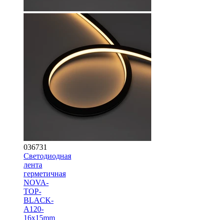
036731
Светодиодная
лента
герметичная
NOVA-
TOP-
BLACK-
A120-
16x15mm