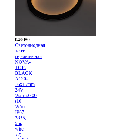
049080
Светодиодная
лента
герметичная
NOVA-
TOP-
BLACK-
A120-
16x15mm
24V
Warm2700
(10
W/m,
IP67,
2835,
5m,
wire
x2)