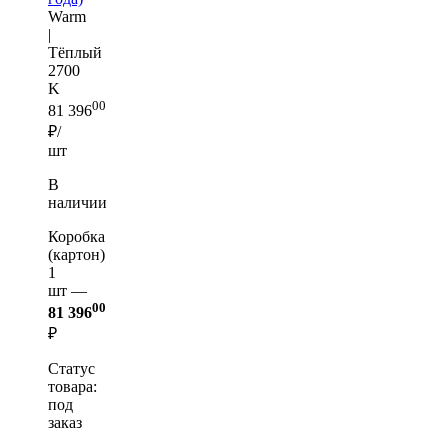
Warm
|
Тёплый
2700
K
00
81 396
₽/
шт
В
наличии
Коробка
(картон)
1
шт —
00
81 396
₽
Статус
товара:
под
заказ