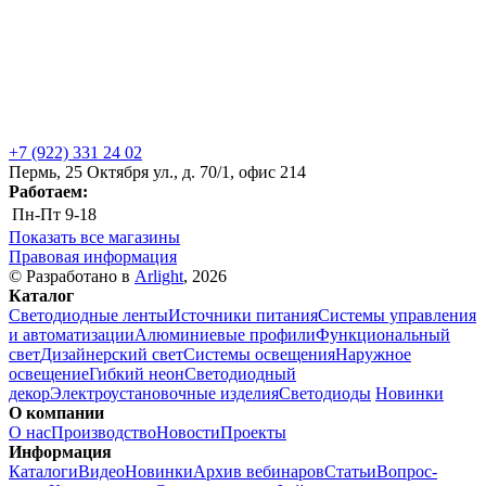
+7 (922) 331 24 02
Пермь, 25 Октября ул., д. 70/1, офис 214
Работаем:
Пн-Пт
9-18
Показать все магазины
Правовая информация
© Разработано в
Arlight
, 2026
Каталог
Светодиодные ленты
Источники питания
Системы управления
и автоматизации
Алюминиевые профили
Функциональный
свет
Дизайнерский свет
Системы освещения
Наружное
освещение
Гибкий неон
Светодиодный
декор
Электроустановочные изделия
Светодиоды
Новинки
О компании
О нас
Производство
Новости
Проекты
Информация
Каталоги
Видео
Новинки
Архив вебинаров
Статьи
Вопрос-