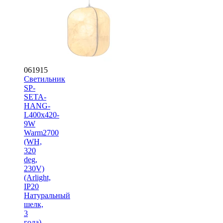
061915
Светильник
SP-
SETA-
HANG-
L400х420-
9W
Warm2700
(WH,
320
deg,
230V)
(Arlight,
IP20
Натуральный
шелк,
3
года)