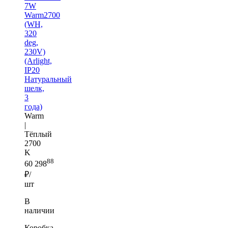
7W
Warm2700
(WH,
320
deg,
230V)
(Arlight,
IP20
Натуральный
шелк,
3
года)
Warm
|
Тёплый
2700
K
88
60 298
₽/
шт
В
наличии
Коробка