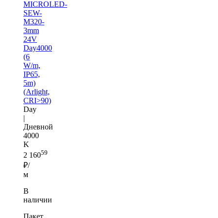
MICROLED-
SEW-
M320-
3mm
24V
Day4000
(6
W/m,
IP65,
5m)
(Arlight,
CRI>90)
Day
|
Дневной
4000
K
59
2 160
₽/
м
В
наличии
Пакет