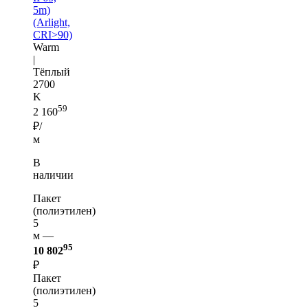
5m)
(Arlight,
CRI>90)
Warm
|
Тёплый
2700
K
59
2 160
₽/
м
В
наличии
Пакет
(полиэтилен)
5
м —
95
10 802
₽
Пакет
(полиэтилен)
5