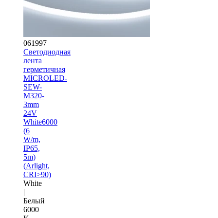
061997
Светодиодная
лента
герметичная
MICROLED-
SEW-
M320-
3mm
24V
White6000
(6
W/m,
IP65,
5m)
(Arlight,
CRI>90)
White
|
Белый
6000