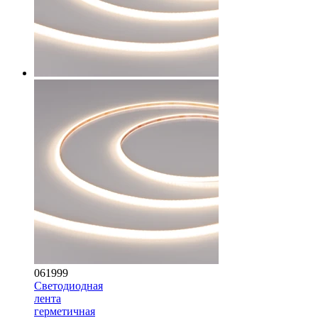
061999
Светодиодная
лента
герметичная