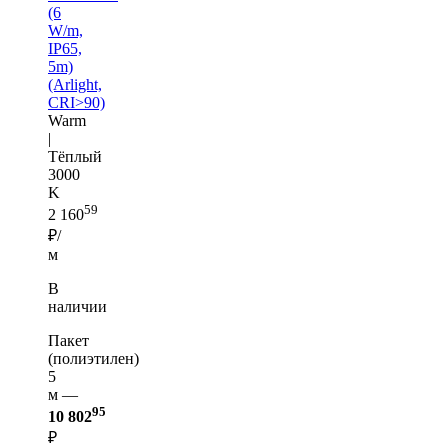
(6
W/m,
IP65,
5m)
(Arlight,
CRI>90)
Warm
|
Тёплый
3000
K
59
2 160
₽/
м
В
наличии
Пакет
(полиэтилен)
5
м —
95
10 802
₽