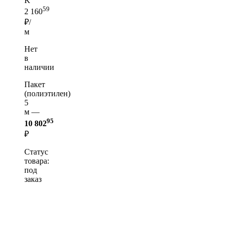
K
59
2 160
₽/
м
Нет
в
наличии
Пакет
(полиэтилен)
5
м —
95
10 802
₽
Статус
товара:
под
заказ