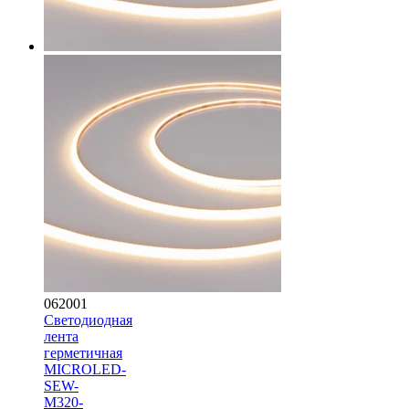
062001
Светодиодная
лента
герметичная
MICROLED-
SEW-
M320-