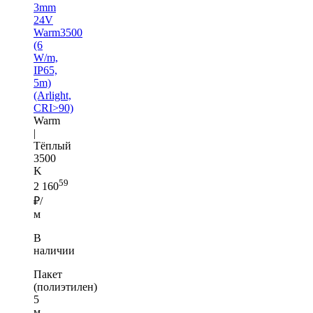
3mm
24V
Warm3500
(6
W/m,
IP65,
5m)
(Arlight,
CRI>90)
Warm
|
Тёплый
3500
K
59
2 160
₽/
м
В
наличии
Пакет
(полиэтилен)
5
м —