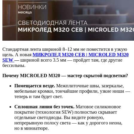
Стандартная лента шириной 8–12 мм не поместится в узкую
щель. А новая
МИКРОЛЕД M320 СЕВ | MICROLED M320
SEW
—
шириной всего 3.5 мм — пройдет там, где другие
бессильны.
Почему MICROLED M320 — мастер скрытой подсветки?
Помещается везде.
Межплиточные швы, зазеркалье,
мебельные кромки, тончайшие профили, узкие ниши —
теперь и там будет свет.
Сплошная линия без точек.
Матовое силиконовое
покрытие (технология SEW) полностью скрывает
отдельные светодиоды. Вы видите ровную,
непрерывную полосу света — как у дорогого неона,
но в миниатюре.