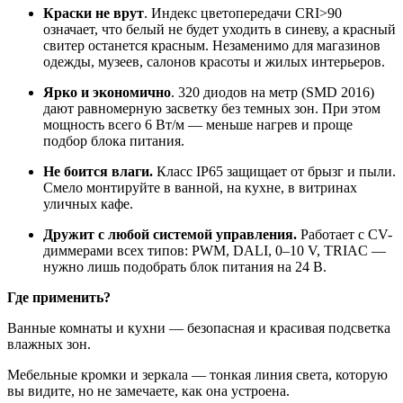
Краски не врут
. Индекс цветопередачи CRI>90
означает, что белый не будет уходить в синеву, а красный
свитер останется красным. Незаменимо для магазинов
одежды, музеев, салонов красоты и жилых интерьеров.
Ярко и экономично
. 320 диодов на метр (SMD 2016)
дают равномерную засветку без темных зон. При этом
мощность всего 6 Вт/м — меньше нагрев и проще
подбор блока питания.
Не боится влаги.
Класс IP65 защищает от брызг и пыли.
Смело монтируйте в ванной, на кухне, в витринах
уличных кафе.
Дружит с любой системой управления.
Работает с CV-
диммерами всех типов: PWM, DALI, 0–10 V, TRIAC —
нужно лишь подобрать блок питания на 24 В.
Где применить?
Ванные комнаты и кухни — безопасная и красивая подсветка
влажных зон.
Мебельные кромки и зеркала — тонкая линия света, которую
вы видите, но не замечаете, как она устроена.