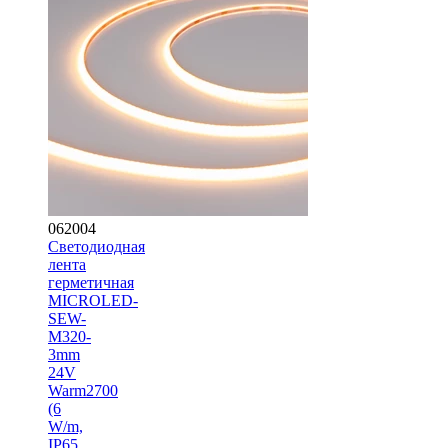
062004
Светодиодная
лента
герметичная
MICROLED-
SEW-
M320-
3mm
24V
Warm2700
(6
W/m,
IP65,