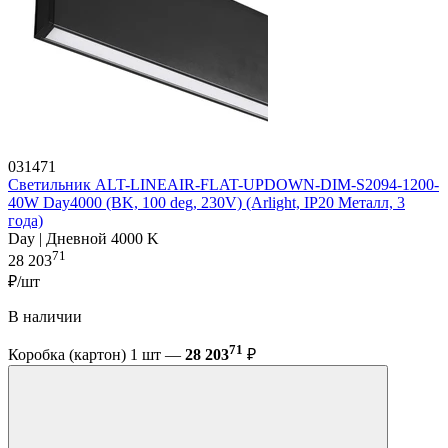
031471
Светильник ALT-LINEAIR-FLAT-UPDOWN-DIM-S2094-1200-
40W Day4000 (BK, 100 deg, 230V) (Arlight, IP20 Металл, 3
года)
Day | Дневной 4000 K
71
28 203
₽/шт
В наличии
71
Коробка (картон) 1 шт —
28 203
₽