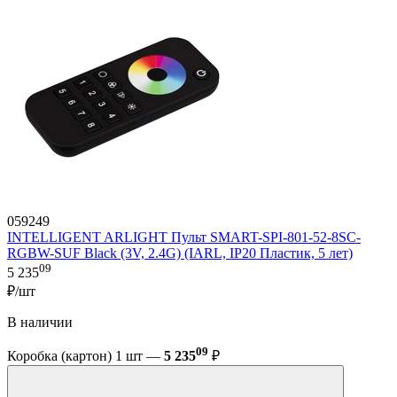
059249
INTELLIGENT ARLIGHT Пульт SMART-SPI-801-52-8SC-
RGBW-SUF Black (3V, 2.4G) (IARL, IP20 Пластик, 5 лет)
09
5 235
₽/шт
В наличии
09
Коробка (картон) 1 шт —
5 235
₽