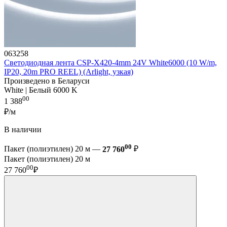
063258
Светодиодная лента CSP-X420-4mm 24V White6000 (10 W/m,
IP20, 20m PRO REEL) (Arlight, узкая)
Произведено в Беларуси
White | Белый 6000 K
00
1 388
₽/м
В наличии
00
Пакет (полиэтилен) 20 м —
27 760
₽
Пакет (полиэтилен) 20 м
00
27 760
₽