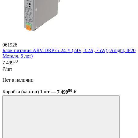
061926
Блок питания ARV-DRP75-24-Y (24V, 3.2A, 75W) (Arlight, IP20
Металл, 5 лет)
80
7 499
₽/шт
Нет в наличии
80
Коробка (картон) 1 шт —
7 499
₽