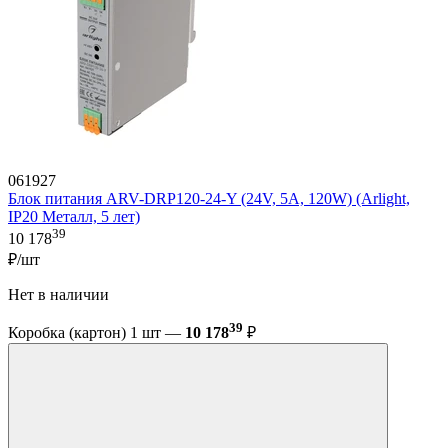
061927
Блок питания ARV-DRP120-24-Y (24V, 5A, 120W) (Arlight,
IP20 Металл, 5 лет)
39
10 178
₽/шт
Нет в наличии
39
Коробка (картон) 1 шт —
10 178
₽