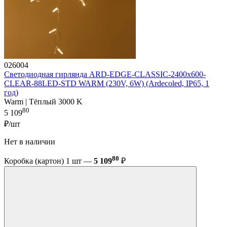
026004
Светодиодная гирлянда ARD-EDGE-CLASSIC-2400x600-
CLEAR-88LED-STD WARM (230V, 6W) (Ardecoled, IP65, 1
год)
Warm | Тёплый 3000 K
80
5 109
₽/шт
Нет в наличии
80
Коробка (картон) 1 шт —
5 109
₽