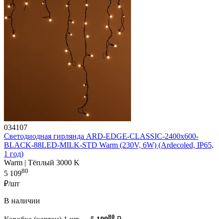
034107
Светодиодная гирлянда ARD-EDGE-CLASSIC-2400x600-
BLACK-88LED-MILK-STD Warm (230V, 6W) (Ardecoled, IP65,
1 год)
Warm | Тёплый 3000 K
80
5 109
₽/шт
В наличии
80