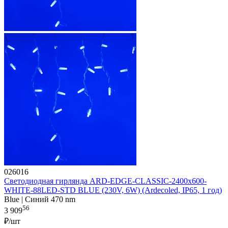
026016
Светодиодная гирлянда ARD-EDGE-CLASSIC-2400x600-
WHITE-88LED-STD BLUE (230V, 6W) (Ardecoled, IP65, 1 год)
Blue | Синий 470 nm
56
3 909
₽/шт