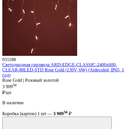
031188
Светодиодная гирлянда ARD-EDGE-CLASSIC-2400x600-
CLEAR-88LED-STD Rose Gold (230V, 6W) (Ardecoled, IP65, 1
год)
Rose Gold | Розовый золотой
56
3 909
₽/шт
В наличии
56
Коробка (картон) 1 шт —
3 909
₽