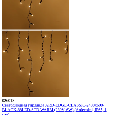
026013
Светодиодная гирлянда ARD-EDGE-CLASSIC-2400x600-
BLACK-88LED-STD WARM (230V, 6W) (Ardecoled, IP65, 1
год)