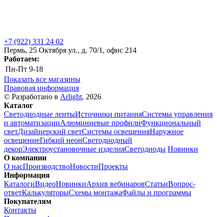
+7 (922) 331 24 02
Пермь, 25 Октября ул., д. 70/1, офис 214
Работаем:
Пн-Пт
9-18
Показать все магазины
Правовая информация
© Разработано в
Arlight
, 2026
Каталог
Светодиодные ленты
Источники питания
Системы управления
и автоматизации
Алюминиевые профили
Функциональный
свет
Дизайнерский свет
Системы освещения
Наружное
освещение
Гибкий неон
Светодиодный
декор
Электроустановочные изделия
Светодиоды
Новинки
О компании
О нас
Производство
Новости
Проекты
Информация
Каталоги
Видео
Новинки
Архив вебинаров
Статьи
Вопрос-
ответ
Калькуляторы
Схемы монтажа
Файлы и программы
Покупателям
Контакты