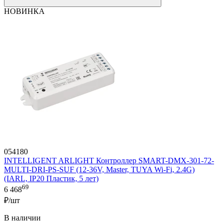
НОВИНКА
054180
INTELLIGENT ARLIGHT Контроллер SMART-DMX-301-72-
MULTI-DRI-PS-SUF (12-36V, Master, TUYA Wi-Fi, 2.4G)
(IARL, IP20 Пластик, 5 лет)
69
6 468
₽/шт
В наличии