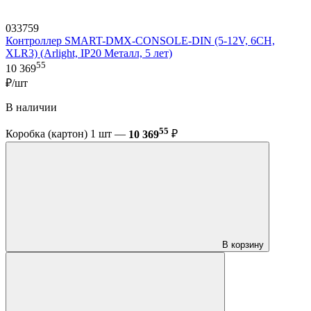
033759
Контроллер SMART-DMX-CONSOLE-DIN (5-12V, 6CH,
XLR3) (Arlight, IP20 Металл, 5 лет)
55
10 369
₽/шт
В наличии
55
Коробка (картон) 1 шт —
10 369
₽
В корзину