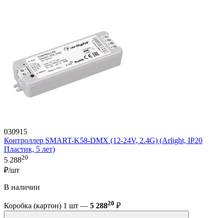
030915
Контроллер SMART-K58-DMX (12-24V, 2.4G) (Arlight, IP20
Пластик, 5 лет)
20
5 288
₽/шт
В наличии
20
Коробка (картон) 1 шт —
5 288
₽