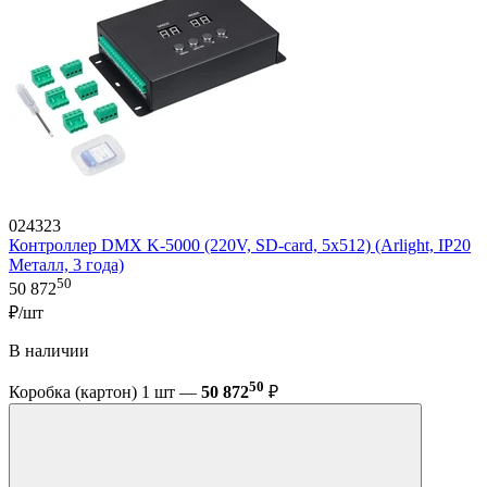
024323
Контроллер DMX K-5000 (220V, SD-card, 5x512) (Arlight, IP20
Металл, 3 года)
50
50 872
₽/шт
В наличии
50
Коробка (картон) 1 шт —
50 872
₽