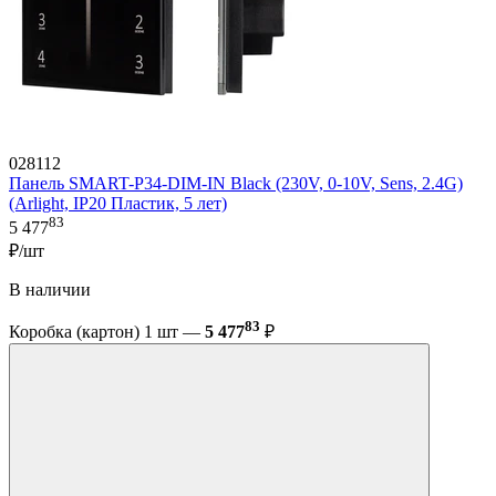
028112
Панель SMART-P34-DIM-IN Black (230V, 0-10V, Sens, 2.4G)
(Arlight, IP20 Пластик, 5 лет)
83
5 477
₽/шт
В наличии
83
Коробка (картон) 1 шт —
5 477
₽