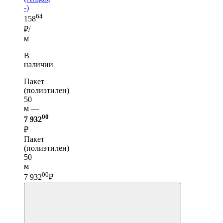
-)
64
158
₽/
м
В
наличии
Пакет
(полиэтилен)
50
м —
00
7 932
₽
Пакет
(полиэтилен)
50
м
00
7 932
₽