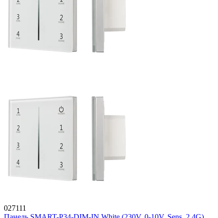
027111
Панель SMART-P34-DIM-IN White (230V, 0-10V, Sens, 2.4G)