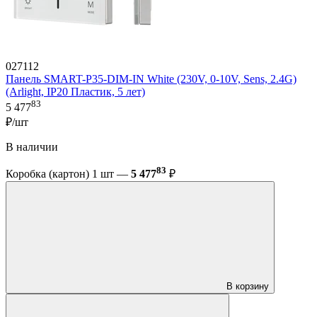
027112
Панель SMART-P35-DIM-IN White (230V, 0-10V, Sens, 2.4G)
(Arlight, IP20 Пластик, 5 лет)
83
5 477
₽/шт
В наличии
83
Коробка (картон) 1 шт —
5 477
₽
В корзину