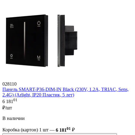
028110
Панель SMART-P36-DIM-IN Black (230V, 1.2A, TRIAC, Sens,
2.4G) (Arlight, IP20 Пластик, 5 лет)
01
6 181
₽/шт
В наличии
01
Коробка (картон) 1 шт —
6 181
₽