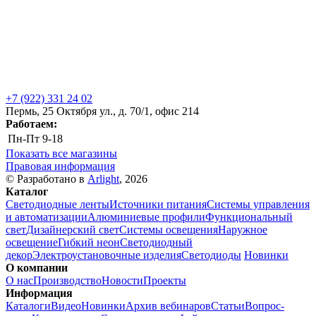
+7 (922) 331 24 02
Пермь, 25 Октября ул., д. 70/1, офис 214
Работаем:
Пн-Пт
9-18
Показать все магазины
Правовая информация
© Разработано в
Arlight
, 2026
Каталог
Светодиодные ленты
Источники питания
Системы управления
и автоматизации
Алюминиевые профили
Функциональный
свет
Дизайнерский свет
Системы освещения
Наружное
освещение
Гибкий неон
Светодиодный
декор
Электроустановочные изделия
Светодиоды
Новинки
О компании
О нас
Производство
Новости
Проекты
Информация
Каталоги
Видео
Новинки
Архив вебинаров
Статьи
Вопрос-