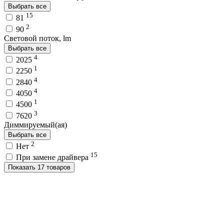
Выбрать все
15
81
2
90
Световой поток, lm
Выбрать все
4
2025
1
2250
4
2840
4
4050
1
4500
3
7620
Диммируемый(ая)
Выбрать все
2
Нет
15
При замене драйвера
Показать 17 товаров