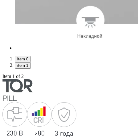
item 0
item 1
Item 1 of 2