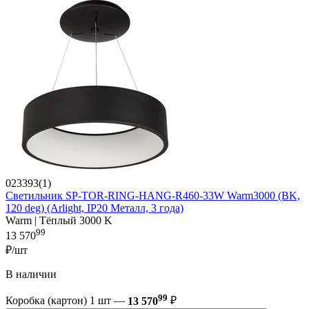
023393(1)
Светильник SP-TOR-RING-HANG-R460-33W Warm3000 (BK,
120 deg) (Arlight, IP20 Металл, 3 года)
Warm | Тёплый 3000 K
99
13 570
₽/шт
В наличии
99
Коробка (картон) 1 шт —
13 570
₽