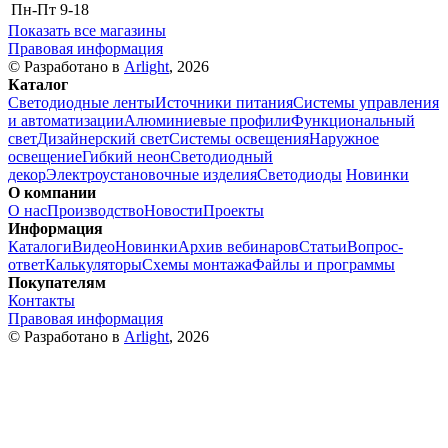
Пн-Пт
9-18
Показать все магазины
Правовая информация
© Разработано в
Arlight
, 2026
Каталог
Светодиодные ленты
Источники питания
Системы управления
и автоматизации
Алюминиевые профили
Функциональный
свет
Дизайнерский свет
Системы освещения
Наружное
освещение
Гибкий неон
Светодиодный
декор
Электроустановочные изделия
Светодиоды
Новинки
О компании
О нас
Производство
Новости
Проекты
Информация
Каталоги
Видео
Новинки
Архив вебинаров
Статьи
Вопрос-
ответ
Калькуляторы
Схемы монтажа
Файлы и программы
Покупателям
Контакты
Правовая информация
© Разработано в
Arlight
, 2026