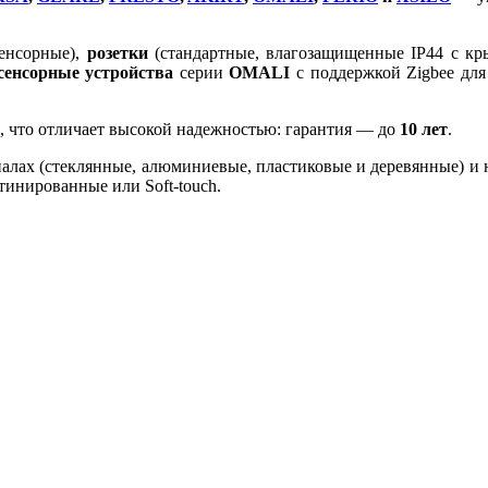
енсорные),
розетки
(стандартные, влагозащищенные IP44 с к
сенсорные устройства
серии
OMALI
с поддержкой Zigbee для
 что отличает высокой надежностью: гарантия — до
10 лет
.
лах (стеклянные, алюминиевые, пластиковые и деревянные) и н
тинированные или Soft-touch.