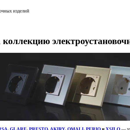
вочных изделий
а коллекцию электроустановоч
RSA
,
GLARE
,
PRESTO
,
AKIRY
,
OMALI
,
PERIO
и
XSILO
— ун