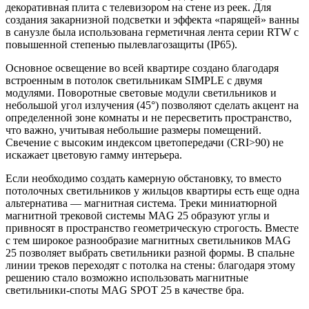
декоративная плита с телевизором на стене из реек. Для
создания закарнизной подсветки и эффекта «парящей» ванны
в санузле была использована герметичная лента серии RTW с
повышенной степенью пылевлагозащиты (IP65).
Основное освещение во всей квартире создано благодаря
встроенным в потолок светильникам SIMPLE с двумя
модулями. Поворотные световые модули светильников и
небольшой угол излучения (45°) позволяют сделать акцент на
определенной зоне комнаты и не пересветить пространство,
что важно, учитывая небольшие размеры помещений.
Свечение с высоким индексом цветопередачи (CRI>90) не
искажает цветовую гамму интерьера.
Если необходимо создать камерную обстановку, то вместо
потолочных светильников у жильцов квартиры есть еще одна
альтернатива — магнитная система. Треки миниатюрной
магнитной трековой системы MAG 25 образуют углы и
привносят в пространство геометрическую строгость. Вместе
с тем широкое разнообразие магнитных светильников MAG
25 позволяет выбрать светильники разной формы. В спальне
линии треков переходят с потолка на стены: благодаря этому
решению стало возможно использовать магнитные
светильники-споты MAG SPOT 25 в качестве бра.