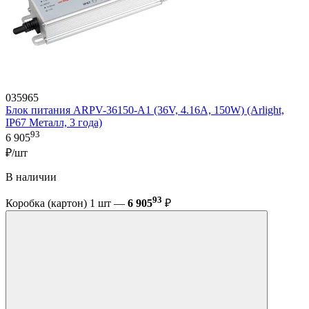
035965
Блок питания ARPV-36150-A1 (36V, 4.16A, 150W) (Arlight,
IP67 Металл, 3 года)
93
6 905
₽/шт
В наличии
93
Коробка (картон) 1 шт —
6 905
₽