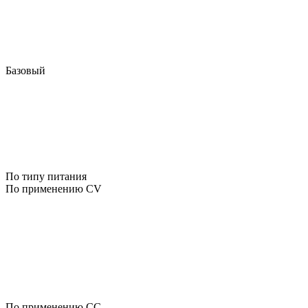
Базовый
По типу питания
По применению CV
По применению CC