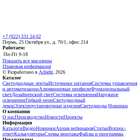
+7 (922) 331 24 02
Пермь, 25 Октября ул., д. 70/1, офис 214
Работаем:
Пн-Пт
9-18
Показать все магазины
Правовая информация
© Разработано в
Arlight
, 2026
Каталог
Светодиодные ленты
Источники питания
Системы управления
и автоматизации
Алюминиевые профили
Функциональный
свет
Дизайнерский свет
Системы освещения
Наружное
освещение
Гибкий неон
Светодиодный
декор
Электроустановочные изделия
Светодиоды
Новинки
О компании
О нас
Производство
Новости
Проекты
Информация
Каталоги
Видео
Новинки
Архив вебинаров
Статьи
Вопрос-
ответ
Калькуляторы
Схемы монтажа
Файлы и программы
Покупателям