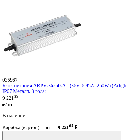
035967
Блок питания ARPV-36250-A1 (36V, 6.95A, 250W) (Arlight,
IP67 Металл, 3 года)
65
9 221
₽/шт
В наличии
65
Коробка (картон) 1 шт —
9 221
₽