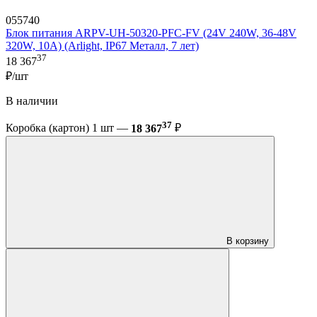
055740
Блок питания ARPV-UH-50320-PFC-FV (24V 240W, 36-48V
320W, 10A) (Arlight, IP67 Металл, 7 лет)
37
18 367
₽/шт
В наличии
37
Коробка (картон) 1 шт —
18 367
₽
В корзину