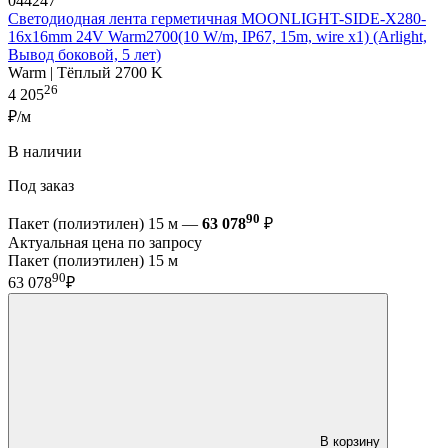
044247
Светодиодная лента герметичная MOONLIGHT-SIDE-X280-
16x16mm 24V Warm2700(10 W/m, IP67, 15m, wire x1) (Arlight,
Вывод боковой, 5 лет)
Warm | Тёплый 2700 K
26
4 205
₽/м
В наличии
Под заказ
90
Пакет (полиэтилен) 15 м —
63 078
₽
Актуальная цена по запросу
Пакет (полиэтилен) 15 м
90
63 078
₽
В корзину