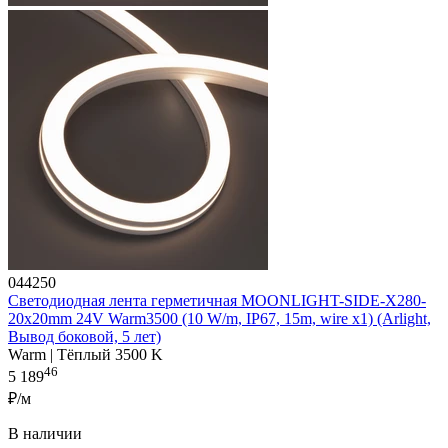
044250
Светодиодная лента герметичная MOONLIGHT-SIDE-X280-
20x20mm 24V Warm3500 (10 W/m, IP67, 15m, wire x1) (Arlight,
Вывод боковой, 5 лет)
Warm | Тёплый 3500 K
46
5 189
₽/м
В наличии