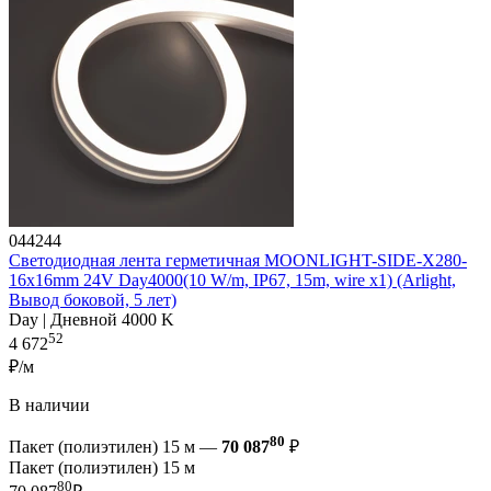
044244
Светодиодная лента герметичная MOONLIGHT-SIDE-X280-
16x16mm 24V Day4000(10 W/m, IP67, 15m, wire x1) (Arlight,
Вывод боковой, 5 лет)
Day | Дневной 4000 K
52
4 672
₽/м
В наличии
80
Пакет (полиэтилен) 15 м —
70 087
₽
Пакет (полиэтилен) 15 м
80