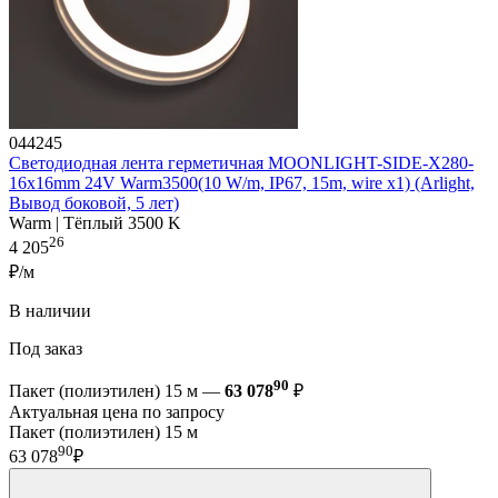
044245
Светодиодная лента герметичная MOONLIGHT-SIDE-X280-
16x16mm 24V Warm3500(10 W/m, IP67, 15m, wire x1) (Arlight,
Вывод боковой, 5 лет)
Warm | Тёплый 3500 K
26
4 205
₽/м
В наличии
Под заказ
90
Пакет (полиэтилен) 15 м —
63 078
₽
Актуальная цена по запросу
Пакет (полиэтилен) 15 м
90
63 078
₽