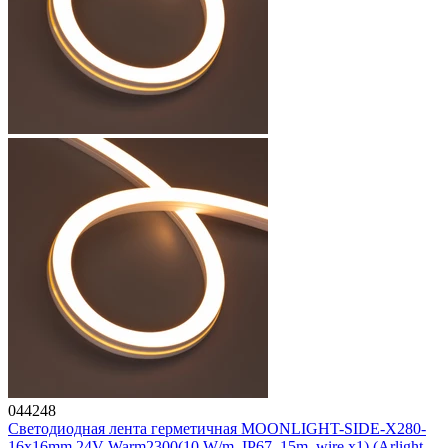
044248
Светодиодная лента герметичная MOONLIGHT-SIDE-X280-
16x16mm 24V Warm2300(10 W/m, IP67, 15m, wire x1) (Arlight,