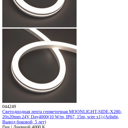
044249
Светодиодная лента герметичная MOONLIGHT-SIDE-X280-
20x20mm 24V Day4000(10 W/m, IP67, 15m, wire x1) (Arlight,
Вывод боковой, 5 лет)
Day | Дневной 4000 K