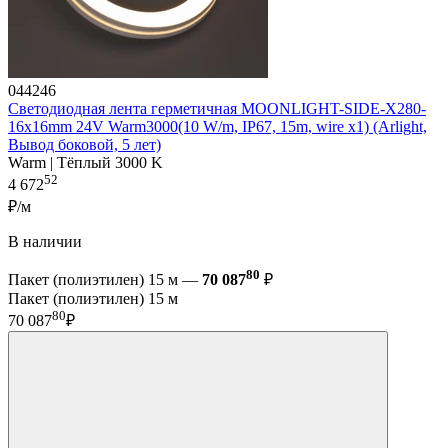
044246
Светодиодная лента герметичная MOONLIGHT-SIDE-X280-
16x16mm 24V Warm3000(10 W/m, IP67, 15m, wire x1) (Arlight,
Вывод боковой, 5 лет)
Warm | Тёплый 3000 K
52
4 672
₽/м
В наличии
80
Пакет (полиэтилен) 15 м —
70 087
₽
Пакет (полиэтилен) 15 м
80
70 087
₽