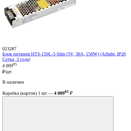
023287
Блок питания HTS-150L-5-Slim (5V, 30A, 150W) (Arlight, IP20
Сетка, 3 года)
95
4 009
₽/шт
В наличии
95
Коробка (картон) 1 шт —
4 009
₽