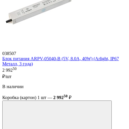
038507
Блок питания ARPV-05040-B (5V, 8.0A, 40W) (Arlight, IP67
Металл, 3 года)
50
2 992
₽/шт
В наличии
50
Коробка (картон) 1 шт —
2 992
₽