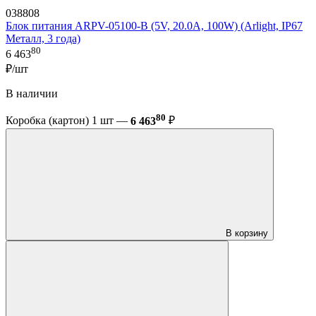
038808
Блок питания ARPV-05100-B (5V, 20.0A, 100W) (Arlight, IP67
Металл, 3 года)
80
6 463
₽/шт
В наличии
80
Коробка (картон) 1 шт —
6 463
₽
В корзину