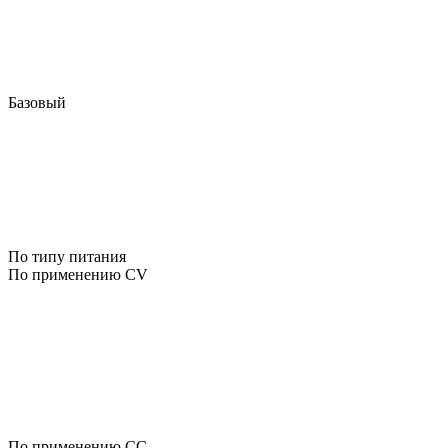
Базовый
По типу питания
По применению CV
По применению CC