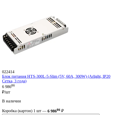
022414
Блок питания HTS-300L-5-Slim (5V, 60A, 300W) (Arlight, IP20
Сетка, 3 года)
86
6 986
₽/шт
В наличии
86
Коробка (картон) 1 шт —
6 986
₽