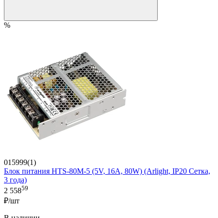
%
015999(1)
Блок питания HTS-80M-5 (5V, 16A, 80W) (Arlight, IP20 Сетка,
3 года)
59
2 558
₽/шт
В наличии