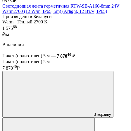
057506
Светодиодная лента герметичная RTW-SE-A160-8mm 24V
Warm2700 (12 W/m, IP65, 5m) (Arlight, 12 Вт/м, IP65)
Произведено в Беларуси
Warm | Тёплый 2700 K
68
1 575
₽/м
В наличии
40
Пакет (полиэтилен) 5 м —
7 878
₽
Пакет (полиэтилен) 5 м
40
7 878
₽
В корзину