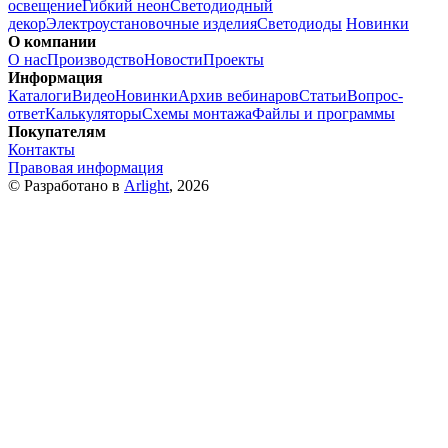
освещение
Гибкий неон
Светодиодный
декор
Электроустановочные изделия
Светодиоды
Новинки
О компании
О нас
Производство
Новости
Проекты
Информация
Каталоги
Видео
Новинки
Архив вебинаров
Статьи
Вопрос-
ответ
Калькуляторы
Схемы монтажа
Файлы и программы
Покупателям
Контакты
Правовая информация
© Разработано в
Arlight
, 2026