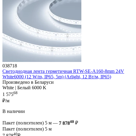
038718
Светодиодная лента герметичная RTW-SE-A160-8mm 24V
White6000 (12 W/m, IP65, 5m) (Arlight, 12 Вт/м, IP65)
Произведено в Беларуси
White | Белый 6000 K
68
1 575
₽/м
В наличии
40
Пакет (полиэтилен) 5 м —
7 878
₽
Пакет (полиэтилен) 5 м
40
7 878
₽