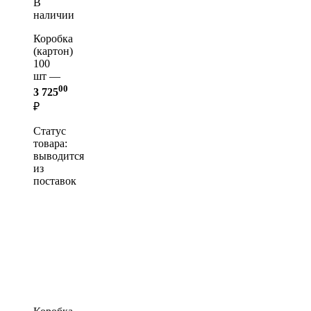
В
наличии
Коробка
(картон)
100
шт —
00
3 725
₽
Статус
товара:
выводится
из
поставок