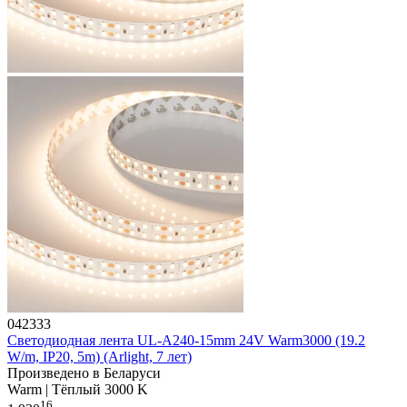
042333
Светодиодная лента UL-A240-15mm 24V Warm3000 (19.2
W/m, IP20, 5m) (Arlight, 7 лет)
Произведено в Беларуси
Warm | Тёплый 3000 K
16