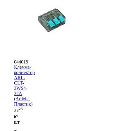
044015
Клемма-
коннектор
ARL-
CLT-
3WS4-
32A
(Arlight,
Пластик)
25
37
₽/
шт