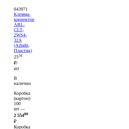
043971
Клемма-
коннектор
ARL-
CLT-
2WS4-
32A
(Arlight,
Пластик)
54
25
₽/
шт
В
наличии
Коробка
(картон)
100
шт —
00
2 554
₽
Коробка