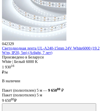
042329
Светодиодная лента UL-A240-15mm 24V White6000 (19.2
W/m, IP20, 5m) (Arlight, 7 лет)
Произведено в Беларуси
White | Белый 6000 K
16
1 930
₽/м
В наличии
80
Пакет (полиэтилен) 5 м —
9 650
₽
Пакет (полиэтилен) 5 м
80
9 650
₽