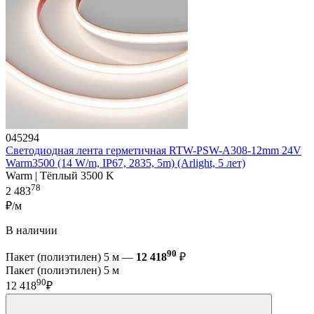
045294
Светодиодная лента герметичная RTW-PSW-A308-12mm 24V
Warm3500 (14 W/m, IP67, 2835, 5m) (Arlight, 5 лет)
Warm | Тёплый 3500 K
78
2 483
₽/м
В наличии
90
Пакет (полиэтилен) 5 м —
12 418
₽
Пакет (полиэтилен) 5 м
90
12 418
₽