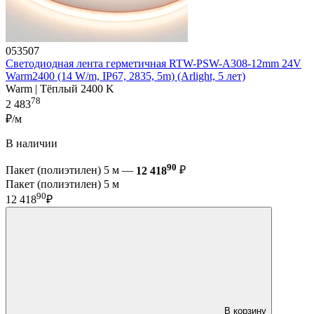
053507
Светодиодная лента герметичная RTW-PSW-A308-12mm 24V
Warm2400 (14 W/m, IP67, 2835, 5m) (Arlight, 5 лет)
Warm | Тёплый 2400 K
78
2 483
₽/м
В наличии
90
Пакет (полиэтилен) 5 м —
12 418
₽
Пакет (полиэтилен) 5 м
90
12 418
₽
В корзину