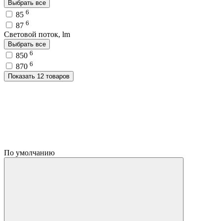
Выбрать все
6
85
6
87
Световой поток, lm
Выбрать все
6
850
6
870
Показать 12 товаров
По умолчанию