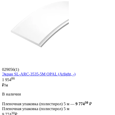
029056(1)
Экран SL-ARC-3535-5M OPAL (Arlight, -)
86
1 954
₽/м
В наличии
30
Пленочная упаковка (полистирол) 5 м —
9 774
₽
Пленочная упаковка (полистирол) 5 м
30
9 774
₽