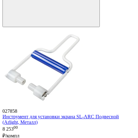
027858
Инструмент для установки экрана SL-ARC Подвесной
(Arlight, Металл)
00
8 253
₽/компл