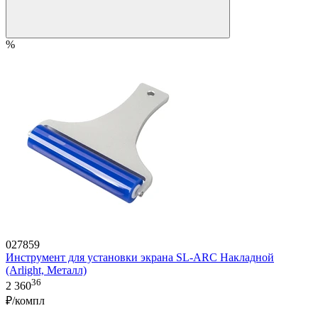
%
027859
Инструмент для установки экрана SL-ARC Накладной
(Arlight, Металл)
36
2 360
₽/компл