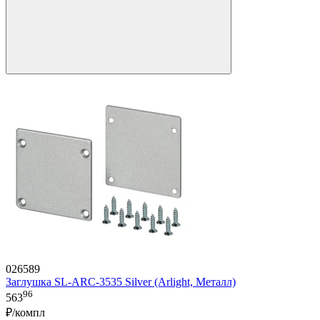
026589
Заглушка SL-ARC-3535 Silver (Arlight, Металл)
96
563
₽/компл