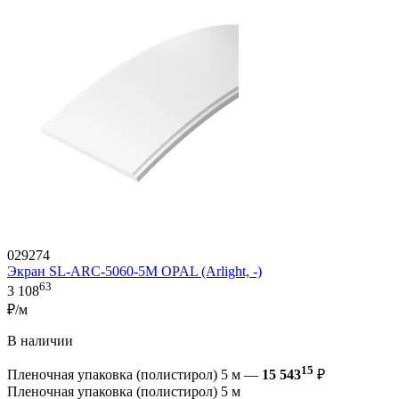
029274
Экран SL-ARC-5060-5M OPAL (Arlight, -)
63
3 108
₽/м
В наличии
15
Пленочная упаковка (полистирол) 5 м —
15 543
₽
Пленочная упаковка (полистирол) 5 м