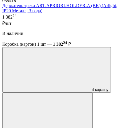
039418
Держатель трека ART-APRIORI-HOLDER-A (BK) (Arlight,
IP20 Металл, 3 года)
24
1 382
₽/шт
В наличии
24
Коробка (картон) 1 шт —
1 382
₽
В корзину