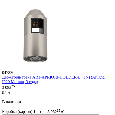
047830
Держатель трека ART-APRIORI-HOLDER-E (TN) (Arlight,
IP20 Металл, 3 года)
25
3 082
₽/шт
В наличии
25
Коробка (картон) 1 шт —
3 082
₽