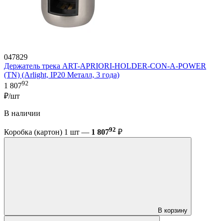
047829
Держатель трека ART-APRIORI-HOLDER-CON-A-POWER
(TN) (Arlight, IP20 Металл, 3 года)
92
1 807
₽/шт
В наличии
92
Коробка (картон) 1 шт —
1 807
₽
В корзину