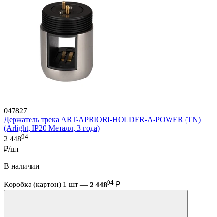
047827
Держатель трека ART-APRIORI-HOLDER-A-POWER (TN)
(Arlight, IP20 Металл, 3 года)
94
2 448
₽/шт
В наличии
94
Коробка (картон) 1 шт —
2 448
₽