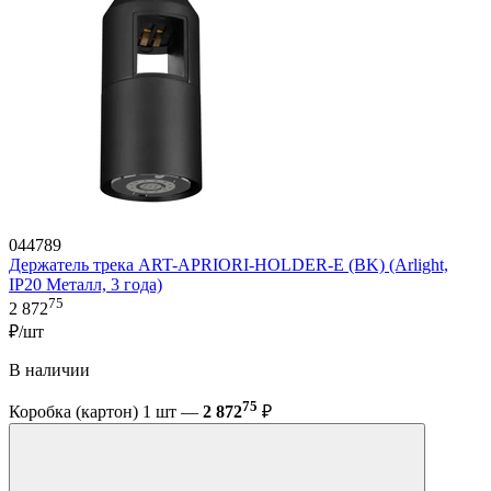
044789
Держатель трека ART-APRIORI-HOLDER-E (BK) (Arlight,
IP20 Металл, 3 года)
75
2 872
₽/шт
В наличии
75
Коробка (картон) 1 шт —
2 872
₽