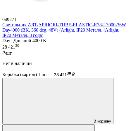
049271
Светильник ART-APRIORI-TUBE-ELASTIC-R38-L3000-36W
Day4000 (BK, 360 deg, 48V) (Arlight, IP20 Металл, (Arlight,
IP20 Металл, 3 года)
Day | Дневной 4000 K
30
28 421
₽/шт
Нет в наличии
30
Коробка (картон) 1 шт —
28 421
₽
В корзину