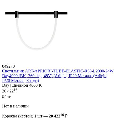
049270
Светильник ART-APRIORI-TUBE-ELASTIC-R38-L2000-24W
Day4000 (BK, 360 deg, 48V) (Arlight, IP20 Металл, (Arlight,
IP20 Металл, 3 года)
Day | Дневной 4000 K
16
20 422
₽/шт
Нет в наличии
16
Коробка (картон) 1 шт —
20 422
₽