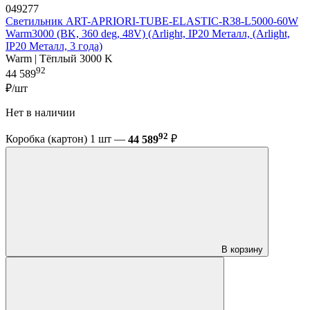
049277
Светильник ART-APRIORI-TUBE-ELASTIC-R38-L5000-60W
Warm3000 (BK, 360 deg, 48V) (Arlight, IP20 Металл, (Arlight,
IP20 Металл, 3 года)
Warm | Тёплый 3000 K
92
44 589
₽/шт
Нет в наличии
92
Коробка (картон) 1 шт —
44 589
₽
В корзину