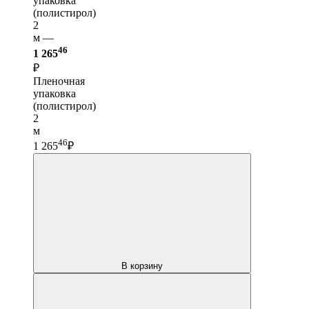
упаковка
(полистирол)
2
м —
46
1 265
₽
Пленочная
упаковка
(полистирол)
2
м
46
1 265
₽
В корзину