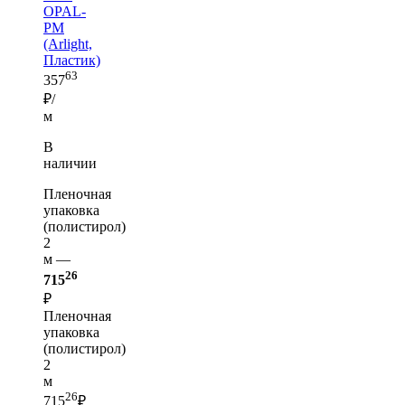
OPAL-
PM
(Arlight,
Пластик)
63
357
₽/
м
В
наличии
Пленочная
упаковка
(полистирол)
2
м —
26
715
₽
Пленочная
упаковка
(полистирол)
2
м
26
715
₽