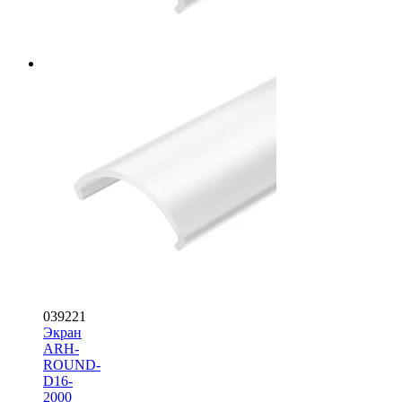
039221
Экран
ARH-
ROUND-
D16-
2000