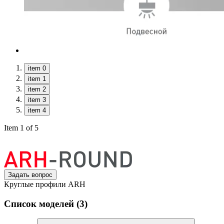
item 0
item 1
item 2
item 3
item 4
Item 1 of 5
Задать вопрос
Круглые профили ARH
Список моделей (3)