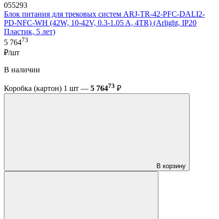
055293
Блок питания для трековых систем ARJ-TR-42-PFC-DALI2-
PD-NFC-WH (42W, 10-42V, 0.3-1.05 A, 4TR) (Arlight, IP20
Пластик, 5 лет)
73
5 764
₽/шт
В наличии
73
Коробка (картон) 1 шт —
5 764
₽
В корзину