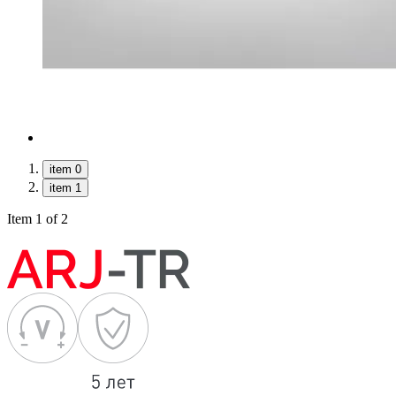
item 0
item 1
Item 1 of 2