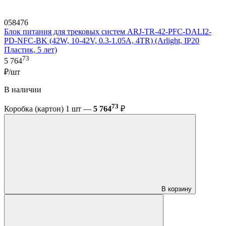
058476
Блок питания для трековых систем ARJ-TR-42-PFC-DALI2-
PD-NFC-BK (42W, 10-42V, 0.3-1.05A, 4TR) (Arlight, IP20
Пластик, 5 лет)
73
5 764
₽/шт
В наличии
73
Коробка (картон) 1 шт —
5 764
₽
В корзину