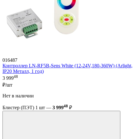
016487
Контроллер LN-RF5B-Sens White (12-24V,180-360W) (Arlight,
IP20 Металл, 1 год)
48
3 999
₽/шт
Нет в наличии
48
Блистер (ПЭТ) 1 шт —
3 999
₽