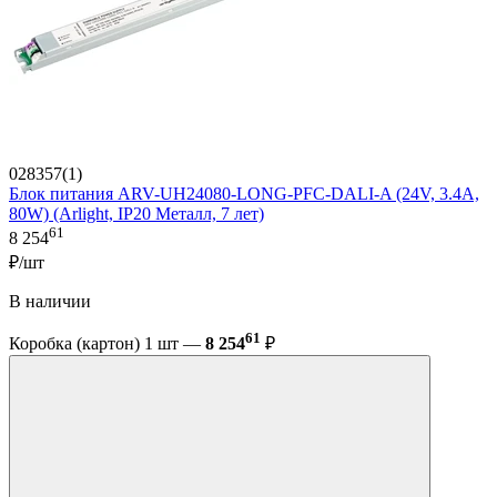
028357(1)
Блок питания ARV-UH24080-LONG-PFC-DALI-A (24V, 3.4A,
80W) (Arlight, IP20 Металл, 7 лет)
61
8 254
₽/шт
В наличии
61
Коробка (картон) 1 шт —
8 254
₽