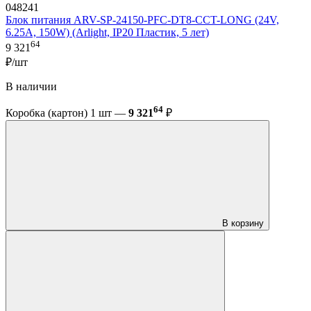
048241
Блок питания ARV-SP-24150-PFC-DT8-CCT-LONG (24V,
6.25A, 150W) (Arlight, IP20 Пластик, 5 лет)
64
9 321
₽/шт
В наличии
64
Коробка (картон) 1 шт —
9 321
₽
В корзину