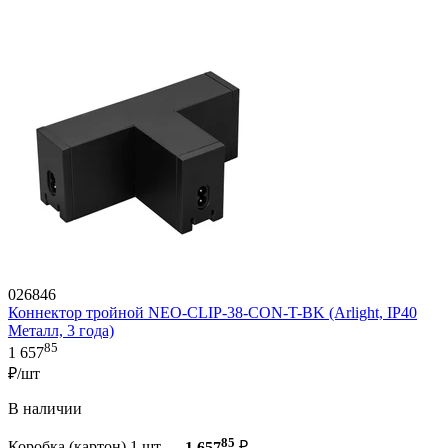
026846
Коннектор тройной NEO-CLIP-38-CON-T-BK (Arlight, IP40
Металл, 3 года)
85
1 657
₽/шт
В наличии
85
Коробка (картон) 1 шт —
1 657
₽