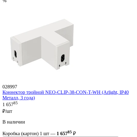
%
028997
Коннектор тройной NEO-CLIP-38-CON-T-WH (Arlight, IP40
Металл, 3 года)
85
1 657
₽/шт
В наличии
85
Коробка (картон) 1 шт —
1 657
₽