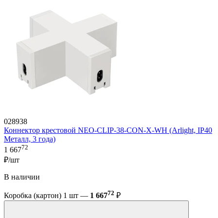
028938
Коннектор крестовой NEO-CLIP-38-CON-X-WH (Arlight, IP40
Металл, 3 года)
72
1 667
₽/шт
В наличии
72
Коробка (картон) 1 шт —
1 667
₽