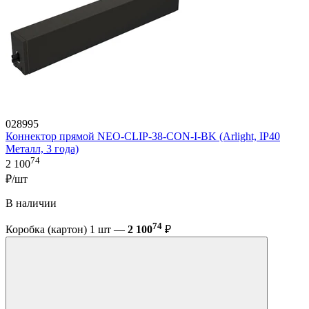
028995
Коннектор прямой NEO-CLIP-38-CON-I-BK (Arlight, IP40
Металл, 3 года)
74
2 100
₽/шт
В наличии
74
Коробка (картон) 1 шт —
2 100
₽