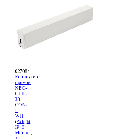
027084
Коннектор
прямой
NEO-
CLIP-
38-
CON-
I-
WH
(Arlight,
IP40
Металл,
3