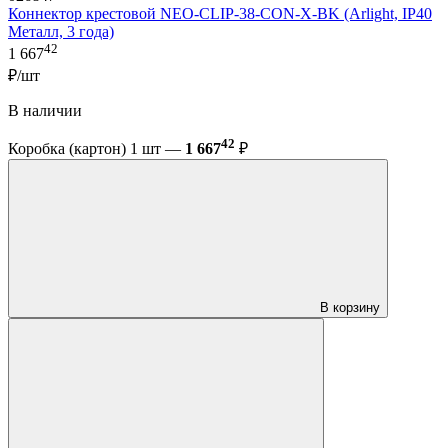
Коннектор крестовой NEO-CLIP-38-CON-X-BK (Arlight, IP40
Металл, 3 года)
42
1 667
₽/шт
В наличии
42
Коробка (картон) 1 шт —
1 667
₽
В корзину