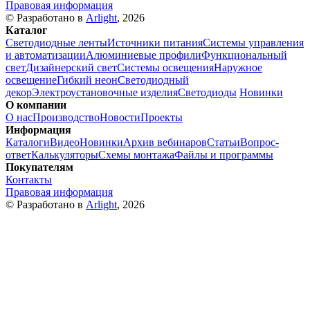
Правовая информация
© Разработано в
Arlight
, 2026
Каталог
Светодиодные ленты
Источники питания
Системы управления
и автоматизации
Алюминиевые профили
Функциональный
свет
Дизайнерский свет
Системы освещения
Наружное
освещение
Гибкий неон
Светодиодный
декор
Электроустановочные изделия
Светодиоды
Новинки
О компании
О нас
Производство
Новости
Проекты
Информация
Каталоги
Видео
Новинки
Архив вебинаров
Статьи
Вопрос-
ответ
Калькуляторы
Схемы монтажа
Файлы и программы
Покупателям
Контакты
Правовая информация
© Разработано в
Arlight
, 2026