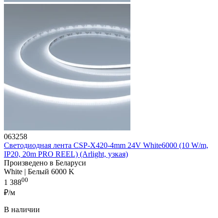
063258
Светодиодная лента CSP-X420-4mm 24V White6000 (10 W/m,
IP20, 20m PRO REEL) (Arlight, узкая)
Произведено в Беларуси
White | Белый 6000 K
00
1 388
₽/м
В наличии