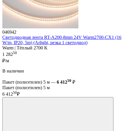
046942
Светодиодная лента RT-A200-8mm 24V Warm2700-CX1 (16
W/m, IP20, 5m) (Arlight, резка 1 светодиод)
Warm | Тёплый 2700 K
50
1 282
₽/м
В наличии
50
Пакет (полиэтилен) 5 м —
6 412
₽
Пакет (полиэтилен) 5 м
50
6 412
₽