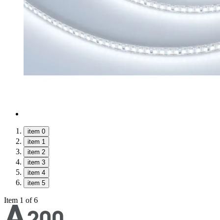
item 0
item 1
item 2
item 3
item 4
item 5
Item 1 of 6