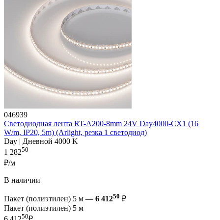
046939
Светодиодная лента RT-A200-8mm 24V Day4000-CX1 (16
W/m, IP20, 5m) (Arlight, резка 1 светодиод)
Day | Дневной 4000 K
50
1 282
₽/м
В наличии
50
Пакет (полиэтилен) 5 м —
6 412
₽
Пакет (полиэтилен) 5 м
50
6 412
₽