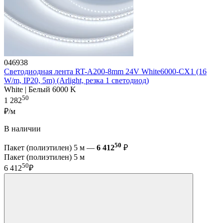
046938
Светодиодная лента RT-A200-8mm 24V White6000-CX1 (16
W/m, IP20, 5m) (Arlight, резка 1 светодиод)
White | Белый 6000 K
50
1 282
₽/м
В наличии
50
Пакет (полиэтилен) 5 м —
6 412
₽
Пакет (полиэтилен) 5 м
50
6 412
₽