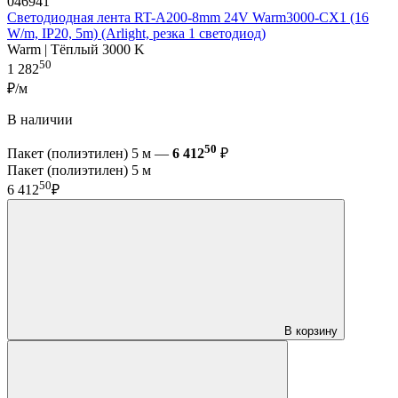
046941
Светодиодная лента RT-A200-8mm 24V Warm3000-CX1 (16
W/m, IP20, 5m) (Arlight, резка 1 светодиод)
Warm | Тёплый 3000 K
50
1 282
₽/м
В наличии
50
Пакет (полиэтилен) 5 м —
6 412
₽
Пакет (полиэтилен) 5 м
50
6 412
₽
В корзину