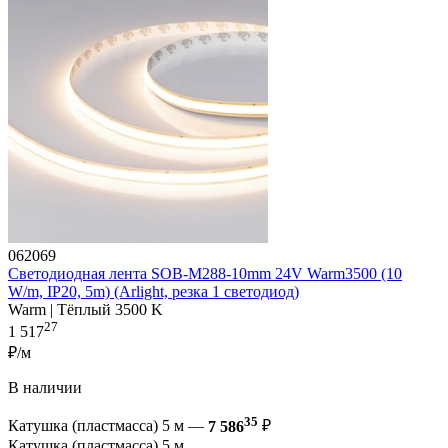
062069
Светодиодная лента SOB-M288-10mm 24V Warm3500 (10
W/m, IP20, 5m) (Arlight, резка 1 светодиод)
Warm | Тёплый 3500 K
27
1 517
₽/м
В наличии
35
Катушка (пластмасса) 5 м —
7 586
₽
Катушка (пластмасса) 5 м