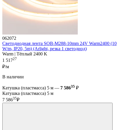
062072
Светодиодная лента SOB-M288-10mm 24V Warm2400 (10
W/m, IP20, 5m) (Arlight, резка 1 светодиод)
Warm | Тёплый 2400 K
27
1 517
₽/м
В наличии
35
Катушка (пластмасса) 5 м —
7 586
₽
Катушка (пластмасса) 5 м
35
7 586
₽