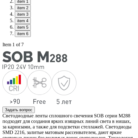
item 1
item 2
item 3
item 4
item 5
item 6
Item 1 of 7
Задать вопрос
Светодиодные ленты сплошного свечения SOB серии M288
подходят для создания ярких изящных линий света в нишах,
за карнизами, а также для подсветки стеллажей. Светодиоды
SMD 2216, залитые матовым рассеивателем, дают яркие
световые линии без видимых точек светодиодов. Технология