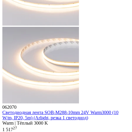
062070
Светодиодная лента SOB-M288-10mm 24V Warm3000 (10
W/m, IP20, 5m) (Arlight, резка 1 светодиод)
Warm | Тёплый 3000 K
27
1 517