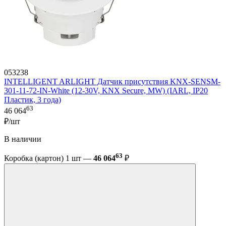
053238
INTELLIGENT ARLIGHT Датчик присутствия KNX-SENSM-
301-11-72-IN-White (12-30V, KNX Secure, MW) (IARL, IP20
Пластик, 3 года)
63
46 064
₽/шт
В наличии
63
Коробка (картон) 1 шт —
46 064
₽