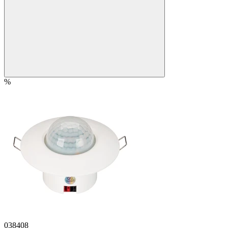
%
038408