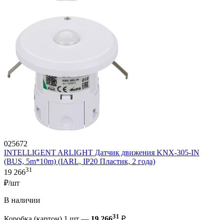
025672
INTELLIGENT ARLIGHT Датчик движения KNX-305-IN
(BUS, 5m*10m) (IARL, IP20 Пластик, 2 года)
31
19 266
₽/шт
В наличии
31
Коробка (картон) 1 шт —
19 266
₽