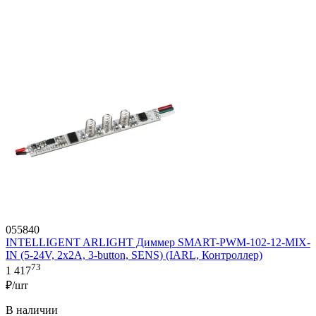
055840
INTELLIGENT ARLIGHT Диммер SMART-PWM-102-12-MIX-
IN (5-24V, 2x2A, 3-button, SENS) (IARL, Контроллер)
73
1 417
₽/шт
В наличии