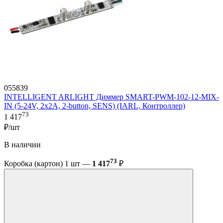
055839
INTELLIGENT ARLIGHT Диммер SMART-PWM-102-12-MIX-
IN (5-24V, 2x2A, 2-button, SENS) (IARL, Контроллер)
73
1 417
₽/шт
В наличии
73
Коробка (картон) 1 шт —
1 417
₽