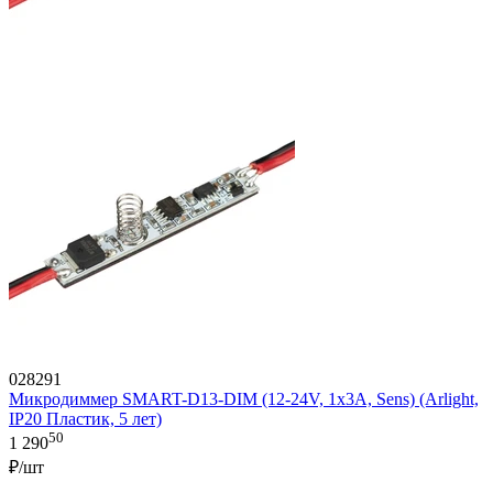
028291
Микродиммер SMART-D13-DIM (12-24V, 1x3A, Sens) (Arlight,
IP20 Пластик, 5 лет)
50
1 290
₽/шт