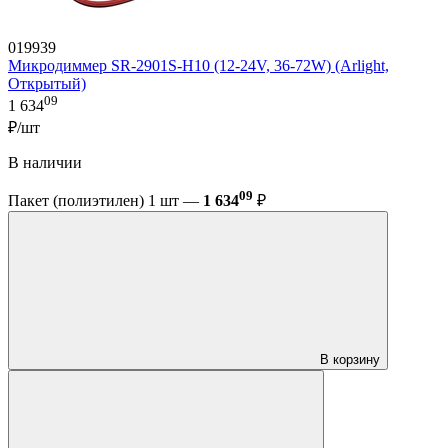
019939
Микродиммер SR-2901S-H10 (12-24V, 36-72W) (Arlight,
Открытый)
09
1 634
₽/шт
В наличии
09
Пакет (полиэтилен) 1 шт —
1 634
₽
В корзину