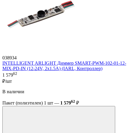
038934
INTELLIGENT ARLIGHT Диммер SMART-PWM-102-01-12-
MIX-PD-IN (12-24V, 2x1.5A) (IARL, Контроллер)
62
1 579
₽/шт
В наличии
62
Пакет (полиэтилен) 1 шт —
1 579
₽