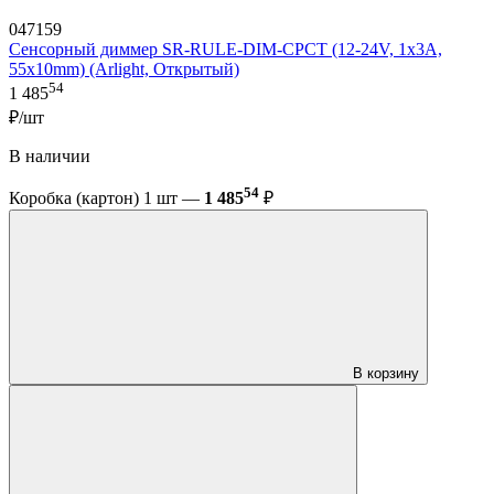
047159
Сенсорный диммер SR-RULE-DIM-CPCT (12-24V, 1x3A,
55x10mm) (Arlight, Открытый)
54
1 485
₽/шт
В наличии
54
Коробка (картон) 1 шт —
1 485
₽
В корзину