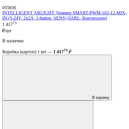
055836
INTELLIGENT ARLIGHT Диммер SMART-PWM-102-12-MIX-
IN (5-24V, 2x2A, 1-button, SENS) (IARL, Контроллер)
73
1 417
₽/шт
В наличии
73
Коробка (картон) 1 шт —
1 417
₽
В корзину