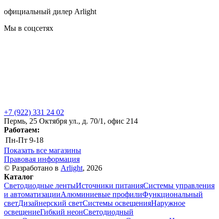
официальный дилер Arlight
Мы в соцсетях
+7 (922) 331 24 02
Пермь, 25 Октября ул., д. 70/1, офис 214
Работаем:
Пн-Пт
9-18
Показать все магазины
Правовая информация
© Разработано в
Arlight
, 2026
Каталог
Светодиодные ленты
Источники питания
Системы управления
и автоматизации
Алюминиевые профили
Функциональный
свет
Дизайнерский свет
Системы освещения
Наружное
освещение
Гибкий неон
Светодиодный