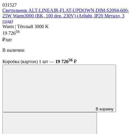
031527
Светильник ALT-LINEAIR-FLAT-UPDOWN-DIM-S2094-600-
25W Warm3000 (BK, 100 deg, 230V) (Arlight, IP20 Металл, 3
года)
Warm | Тёплый 3000 K
56
19 726
₽/шт
В наличии
56
Коробка (картон) 1 шт —
19 726
₽
В корзину