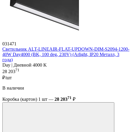
031471
Светильник ALT-LINEAIR-FLAT-UPDOWN-DIM-S2094-1200-
40W Day4000 (BK, 100 deg, 230V) (Arlight, IP20 Металл, 3
года)
Day | Дневной 4000 K
71
28 203
₽/шт
В наличии
71
Коробка (картон) 1 шт —
28 203
₽