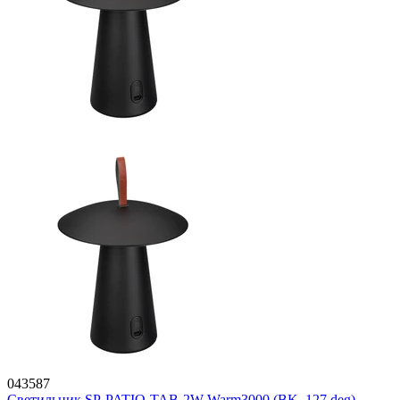
043587
Светильник SP-PATIO-TAB-2W Warm3000 (BK, 127 deg)