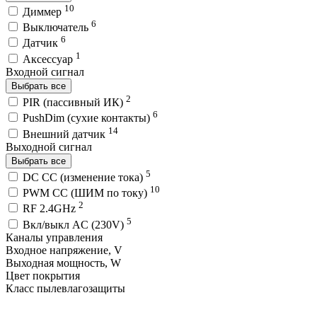
10
Диммер
6
Выключатель
6
Датчик
1
Аксессуар
Входной сигнал
Выбрать все
2
PIR (пассивный ИК)
6
PushDim (сухие контакты)
14
Внешний датчик
Выходной сигнал
Выбрать все
5
DC CC (изменение тока)
10
PWM СС (ШИМ по току)
2
RF 2.4GHz
5
Вкл/выкл AC (230V)
Каналы управления
Входное напряжение, V
Выходная мощность, W
Цвет покрытия
Класс пылевлагозащиты