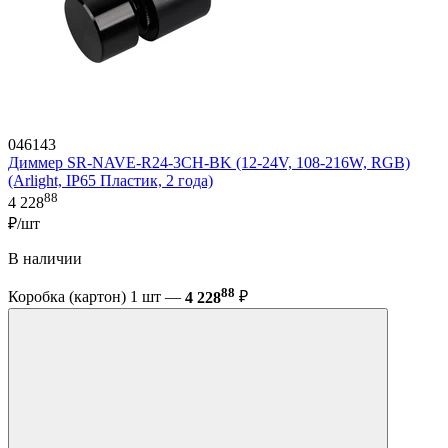
046143
Диммер SR-NAVE-R24-3CH-BK (12-24V, 108-216W, RGB)
(Arlight, IP65 Пластик, 2 года)
88
4 228
₽/шт
В наличии
88
Коробка (картон) 1 шт —
4 228
₽