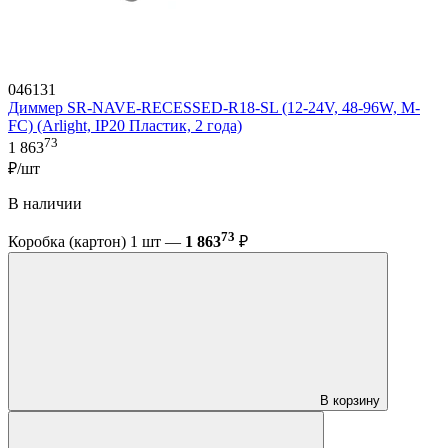
046131
Диммер SR-NAVE-RECESSED-R18-SL (12-24V, 48-96W, M-
FC) (Arlight, IP20 Пластик, 2 года)
73
1 863
₽/шт
В наличии
73
Коробка (картон) 1 шт —
1 863
₽
В корзину