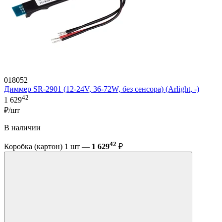
018052
Диммер SR-2901 (12-24V, 36-72W, без сенсора) (Arlight, -)
42
1 629
₽/шт
В наличии
42
Коробка (картон) 1 шт —
1 629
₽