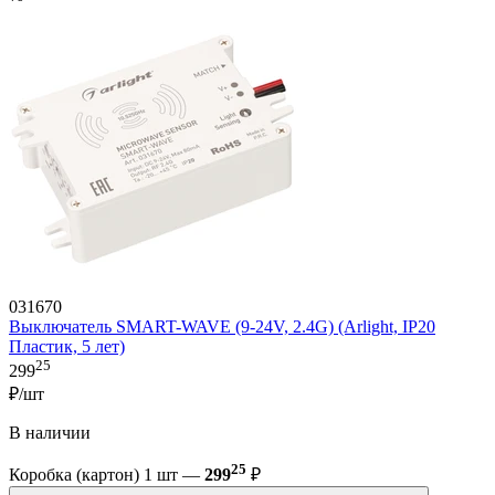
031670
Выключатель SMART-WAVE (9-24V, 2.4G) (Arlight, IP20
Пластик, 5 лет)
25
299
₽/шт
В наличии
25
Коробка (картон) 1 шт —
299
₽