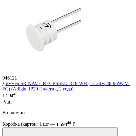
046121
Диммер SR-NAVE-RECESSED-R18-WH (12-24V, 48-96W, M-
FC) (Arlight, IP20 Пластик, 2 года)
40
1 594
₽/шт
В наличии
40
Коробка (картон) 1 шт —
1 594
₽