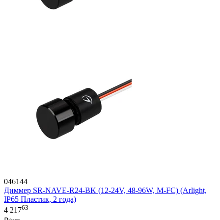
046144
Диммер SR-NAVE-R24-BK (12-24V, 48-96W, M-FC) (Arlight,
IP65 Пластик, 2 года)
63
4 217