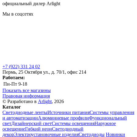
официальный дилер Arlight
Мы в соцсетях
+7 (922) 331 24 02
Пермь, 25 Октября ул., д. 70/1, офис 214
Работаем:
Пн-Пт
9-18
Показать все магазины
Правовая информация
© Разработано в
Arlight
, 2026
Каталог
Светодиодные ленты
Источники питания
Системы управления
и автоматизации
Алюминиевые профили
Функциональный
свет
Дизайнерский свет
Системы освещения
Наружное
освещение
Гибкий неон
Светодиодный
декор
Электроустановочные изделия
Светодиоды
Новинки