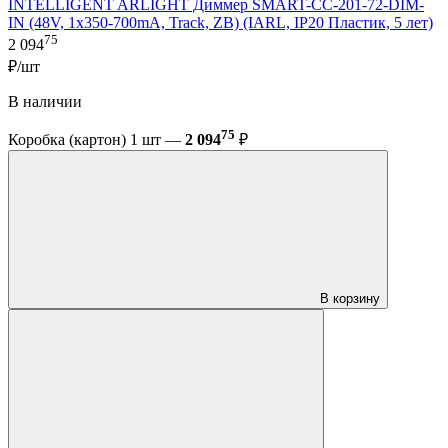
INTELLIGENT ARLIGHT Диммер SMART-CC-201-72-DIM-
IN (48V, 1x350-700mA, Track, ZB) (IARL, IP20 Пластик, 5 лет)
75
2 094
₽/шт
В наличии
75
Коробка (картон) 1 шт —
2 094
₽
В корзину