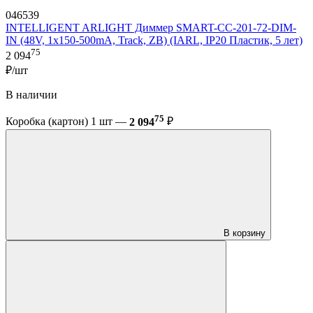
046539
INTELLIGENT ARLIGHT Диммер SMART-CC-201-72-DIM-
IN (48V, 1x150-500mA, Track, ZB) (IARL, IP20 Пластик, 5 лет)
75
2 094
₽/шт
В наличии
75
Коробка (картон) 1 шт —
2 094
₽
В корзину