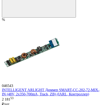
%
046543
INTELLIGENT ARLIGHT Диммер SMART-CC-202-72-MIX-
IN (48V, 2x350-700mA, Track, ZB) (IARL, Контроллер)
53
2 181
₽/шт