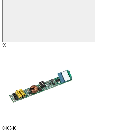
%
046540