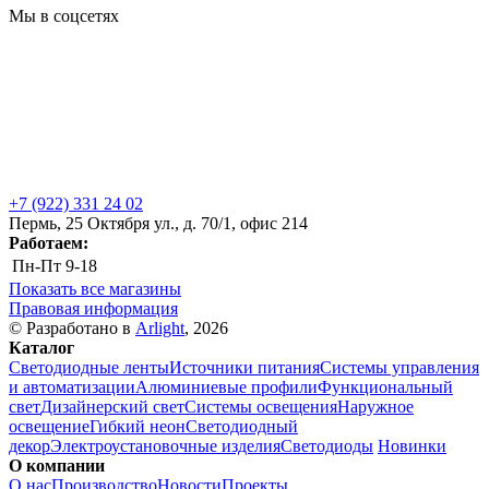
Мы в соцсетях
+7 (922) 331 24 02
Пермь, 25 Октября ул., д. 70/1, офис 214
Работаем:
Пн-Пт
9-18
Показать все магазины
Правовая информация
© Разработано в
Arlight
, 2026
Каталог
Светодиодные ленты
Источники питания
Системы управления
и автоматизации
Алюминиевые профили
Функциональный
свет
Дизайнерский свет
Системы освещения
Наружное
освещение
Гибкий неон
Светодиодный
декор
Электроустановочные изделия
Светодиоды
Новинки
О компании
О нас
Производство
Новости
Проекты