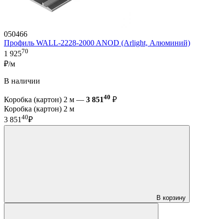
050466
Профиль WALL-2228-2000 ANOD (Arlight, Алюминий)
70
1 925
₽/м
В наличии
40
Коробка (картон) 2 м —
3 851
₽
Коробка (картон) 2 м
40
3 851
₽
В корзину