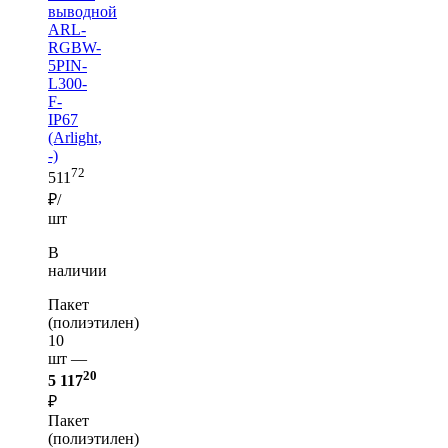
выводной
ARL-
RGBW-
5PIN-
L300-
F-
IP67
(Arlight,
-)
72
511
₽/
шт
В
наличии
Пакет
(полиэтилен)
10
шт —
20
5 117
₽
Пакет
(полиэтилен)