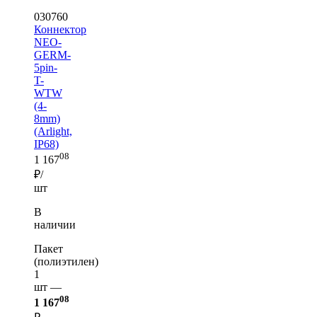
030760
Коннектор
NEO-
GERM-
5pin-
T-
WTW
(4-
8mm)
(Arlight,
IP68)
08
1 167
₽/
шт
В
наличии
Пакет
(полиэтилен)
1
шт —
08
1 167