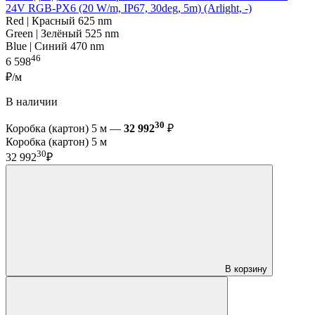
24V RGB-PX6 (20 W/m, IP67, 30deg, 5m) (Arlight, -)
Red | Красный 625 nm
Green | Зелёный 525 nm
Blue | Синий 470 nm
46
6 598
₽/м
В наличии
30
Коробка (картон) 5 м —
32 992
₽
Коробка (картон) 5 м
30
32 992
₽
В корзину