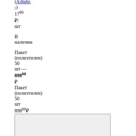
(Arlight,
-)
96
17
₽/
шт
В
наличии
Пакет
(полиэтилен)
50
шт —
00
898
₽
Пакет
(полиэтилен)
50
шт
00
898
₽