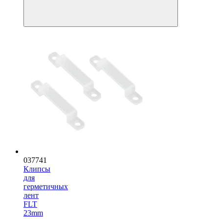
037741
Клипсы
для
герметичных
лент
FLT
23mm