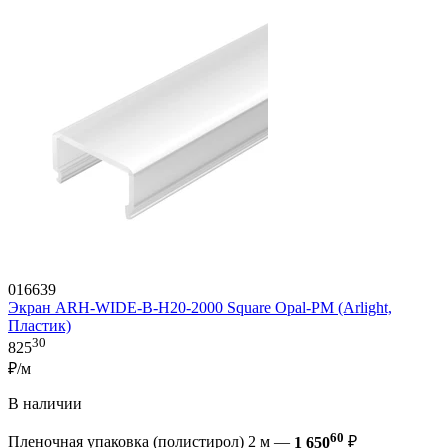
016639
Экран ARH-WIDE-B-H20-2000 Square Opal-PM (Arlight,
Пластик)
30
825
₽/м
В наличии
60
Пленочная упаковка (полистирол) 2 м —
1 650
₽