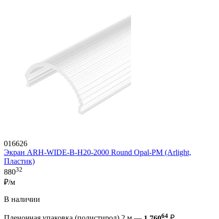
016626
Экран ARH-WIDE-B-H20-2000 Round Opal-PM (Arlight,
Пластик)
32
880
₽/м
В наличии
64
Пленочная упаковка (полистирол) 2 м —
1 760
₽