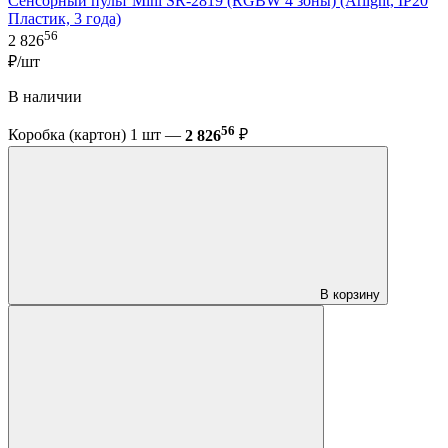
Сенсорный пульт Mini SR-2819 (RGBW 4 зоны) (Arlight, IP20
Пластик, 3 года)
56
2 826
₽/шт
В наличии
56
Коробка (картон) 1 шт —
2 826
₽
В корзину