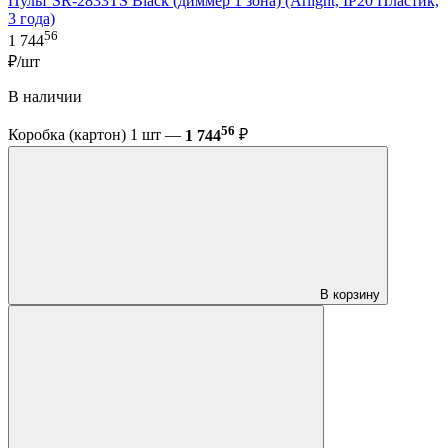
Пульт SR-2833TS Black (диммер 1 зона) (Arlight, IP20 Пластик,
3 года)
56
1 744
₽/шт
В наличии
56
Коробка (картон) 1 шт —
1 744
₽
В корзину