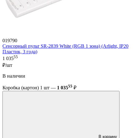
019790
Сенсорный пульт SR-2839 White (RGB 1 зона) (Arlight, IP20
Пластик, 3 года)
55
1 035
₽/шт
В наличии
55
Коробка (картон) 1 шт —
1 035
₽
В корзину