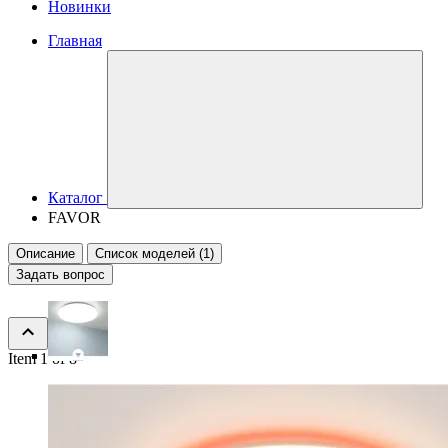
Новинки
Главная
Каталог
FAVOR
Описание
Список моделей (1)
Задать вопрос
Item 1 of 8