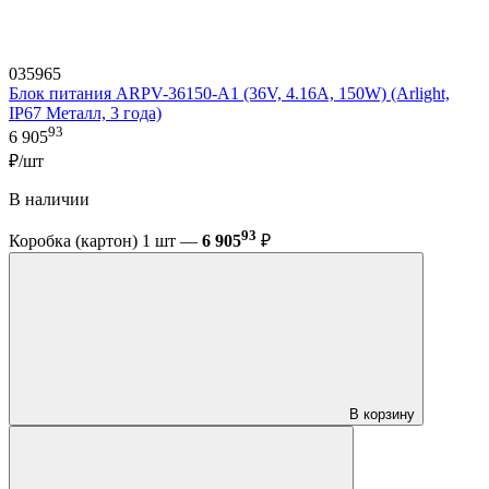
035965
Блок питания ARPV-36150-A1 (36V, 4.16A, 150W) (Arlight,
IP67 Металл, 3 года)
93
6 905
₽/шт
В наличии
93
Коробка (картон) 1 шт —
6 905
₽
В корзину