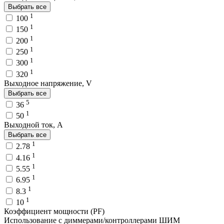
Выбрать все
1
100
1
150
1
200
1
250
1
300
1
320
Выходное напряжение, V
Выбрать все
5
36
1
50
Выходной ток, A
Выбрать все
1
2.78
1
4.16
1
5.55
1
6.95
1
8.3
1
10
Коэффициент мощности (PF)
Использование с диммерами/контроллерами ШИМ