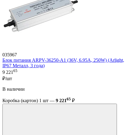
035967
Блок питания ARPV-36250-A1 (36V, 6.95A, 250W) (Arlight,
IP67 Металл, 3 года)
65
9 221
₽/шт
В наличии
65
Коробка (картон) 1 шт —
9 221
₽