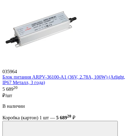
035964
Блок питания ARPV-36100-A1 (36V, 2.78A, 100W) (Arlight,
IP67 Металл, 3 года)
20
5 689
₽/шт
В наличии
20
Коробка (картон) 1 шт —
5 689
₽