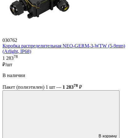
030762
Коробка распределительная NEO-GERM-3-WTW (5-9mm)
(Arlight, IP68)
78
1 283
₽/шт
В наличии
78
Пакет (полиэтилен) 1 шт —
1 283
₽
В корзину