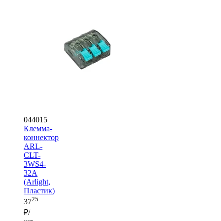
044015
Клемма-
коннектор
ARL-
CLT-
3WS4-
32A
(Arlight,
Пластик)
25
37
₽/