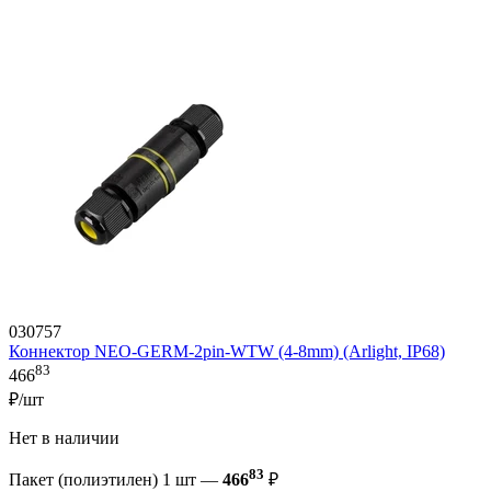
030757
Коннектор NEO-GERM-2pin-WTW (4-8mm) (Arlight, IP68)
83
466
₽/шт
Нет в наличии
83
Пакет (полиэтилен) 1 шт —
466
₽