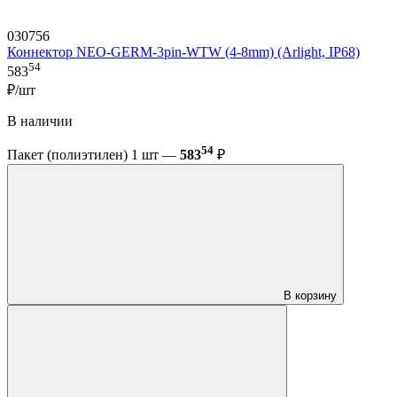
030756
Коннектор NEO-GERM-3pin-WTW (4-8mm) (Arlight, IP68)
54
583
₽/шт
В наличии
54
Пакет (полиэтилен) 1 шт —
583
₽
В корзину