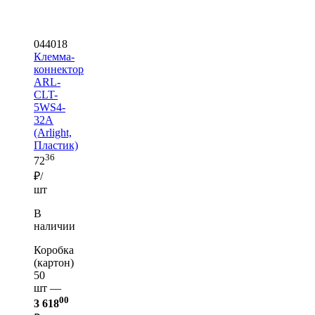
044018
Клемма-
коннектор
ARL-
CLT-
5WS4-
32A
(Arlight,
Пластик)
36
72
₽/
шт
В
наличии
Коробка
(картон)
50
шт —
00
3 618