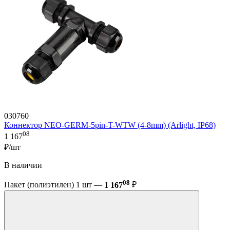
030760
Коннектор NEO-GERM-5pin-T-WTW (4-8mm) (Arlight, IP68)
08
1 167
₽/шт
В наличии
08
Пакет (полиэтилен) 1 шт —
1 167
₽