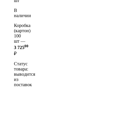
шт
В
наличии
Коробка
(картон)
100
шт —
00
3 725
₽
Статус
товара:
выводится
из
поставок