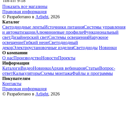
Пн-Пт
9-18
Показать все магазины
Правовая информация
© Разработано в
Arlight
, 2026
Каталог
Светодиодные ленты
Источники питания
Системы управления
и автоматизации
Алюминиевые профили
Функциональный
свет
Дизайнерский свет
Системы освещения
Наружное
освещение
Гибкий неон
Светодиодный
декор
Электроустановочные изделия
Светодиоды
Новинки
О компании
О нас
Производство
Новости
Проекты
Информация
Каталоги
Видео
Новинки
Архив вебинаров
Статьи
Вопрос-
ответ
Калькуляторы
Схемы монтажа
Файлы и программы
Покупателям
Контакты
Правовая информация
© Разработано в
Arlight
, 2026