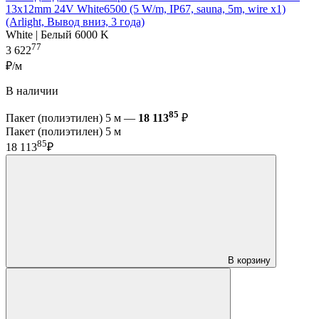
13x12mm 24V White6500 (5 W/m, IP67, sauna, 5m, wire x1)
(Arlight, Вывод вниз, 3 года)
White | Белый 6000 K
77
3 622
₽/м
В наличии
85
Пакет (полиэтилен) 5 м —
18 113
₽
Пакет (полиэтилен) 5 м
85
18 113
₽
В корзину