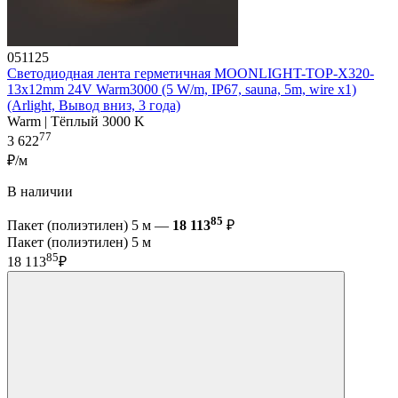
051125
Светодиодная лента герметичная MOONLIGHT-TOP-X320-
13x12mm 24V Warm3000 (5 W/m, IP67, sauna, 5m, wire x1)
(Arlight, Вывод вниз, 3 года)
Warm | Тёплый 3000 K
77
3 622
₽/м
В наличии
85
Пакет (полиэтилен) 5 м —
18 113
₽
Пакет (полиэтилен) 5 м
85
18 113
₽