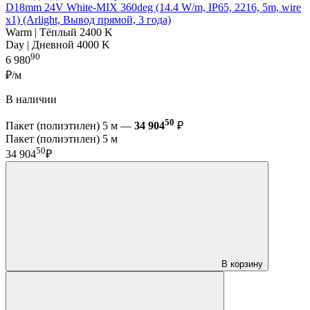
D18mm 24V White-MIX 360deg (14.4 W/m, IP65, 2216, 5m, wire
x1) (Arlight, Вывод прямой, 3 года)
Warm | Тёплый 2400 K
Day | Дневной 4000 K
90
6 980
₽/м
В наличии
50
Пакет (полиэтилен) 5 м —
34 904
₽
Пакет (полиэтилен) 5 м
50
34 904
₽
В корзину