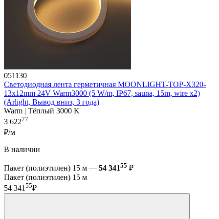
051130
Светодиодная лента герметичная MOONLIGHT-TOP-X320-
13x12mm 24V Warm3000 (5 W/m, IP67, sauna, 15m, wire x2)
(Arlight, Вывод вниз, 3 года)
Warm | Тёплый 3000 K
77
3 622
₽/м
В наличии
55
Пакет (полиэтилен) 15 м —
54 341
₽
Пакет (полиэтилен) 15 м
55
54 341
₽