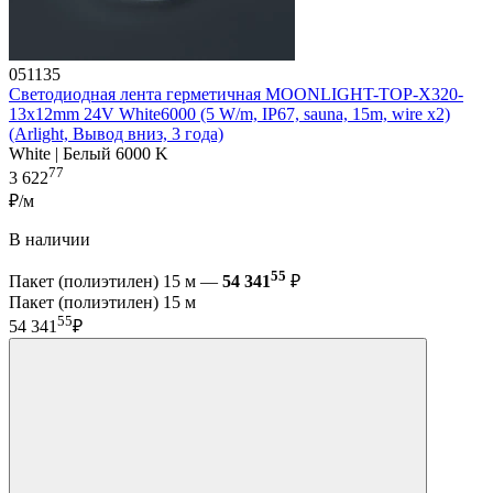
051135
Светодиодная лента герметичная MOONLIGHT-TOP-X320-
13x12mm 24V White6000 (5 W/m, IP67, sauna, 15m, wire x2)
(Arlight, Вывод вниз, 3 года)
White | Белый 6000 K
77
3 622
₽/м
В наличии
55
Пакет (полиэтилен) 15 м —
54 341
₽
Пакет (полиэтилен) 15 м
55
54 341
₽